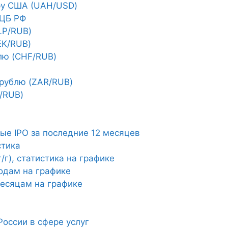
ру США (UAH/USD)
 ЦБ РФ
LP/RUB)
EK/RUB)
лю (CHF/RUB)
 рублю (ZAR/RUB)
/RUB)
ые IPO за последние 12 месяцев
стика
г), статистика на графике
одам на графике
месяцам на графике
России в сфере услуг