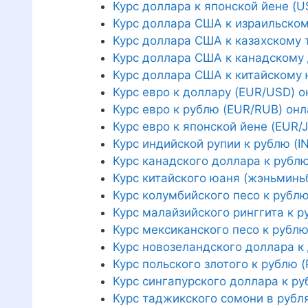
Курс доллара к японской йене (U
Курс доллара США к израильском
Курс доллара США к казахскому 
Курс доллара США к канадскому
Курс доллара США к китайскому
Курс евро к доллару (EUR/USD) о
Курс евро к рублю (EUR/RUB) онл
Курс евро к японской йене (EUR/
Курс индийской рупии к рублю (I
Курс канадского доллара к рубл
Курс китайского юаня (жэньминь
Курс колумбийского песо к рубл
Курс малайзийского ринггита к 
Курс мексиканского песо к рубл
Курс новозеландского доллара к
Курс польского злотого к рублю 
Курс сингапурского доллара к р
Курс таджикского сомони в рубл