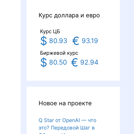
Курс доллара и евро
Курс ЦБ
$
€
80.93
93.19
Биржевой курс
$
€
80.50
92.94
Новое на проекте
Q Star от OpenAI — что
это? Передовой Шаг в