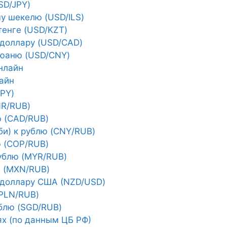
SD/JPY)
у шекелю (USD/ILS)
тенге (USD/KZT)
 доллару (USD/CAD)
 юаню (USD/CNY)
нлайн
айн
JPY)
NR/RUB)
ю (CAD/RUB)
би) к рублю (CNY/RUB)
ю (COP/RUB)
рублю (MYR/RUB)
ю (MXN/RUB)
 доллару США (NZD/USD)
(PLN/RUB)
ублю (SGD/RUB)
ях (по данным ЦБ РФ)