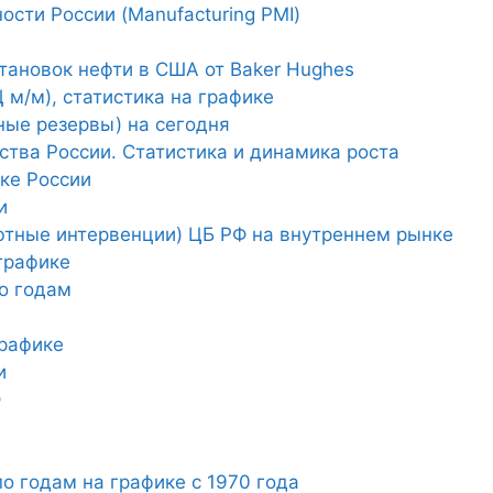
сти России (Manufacturing PMI)
тановок нефти в США от Baker Hughes
м/м), статистика на графике
ые резервы) на сегодня
тва России. Статистика и динамика роста
ке России
и
ютные интервенции) ЦБ РФ на внутреннем рынке
графике
по годам
графике
и
Ф
о годам на графике с 1970 года