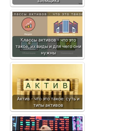
и
заемщика
с
и
Классы активов - что это
такое, их виды и для чего они
нужны
Актив - что это такое: суть и
типы активов