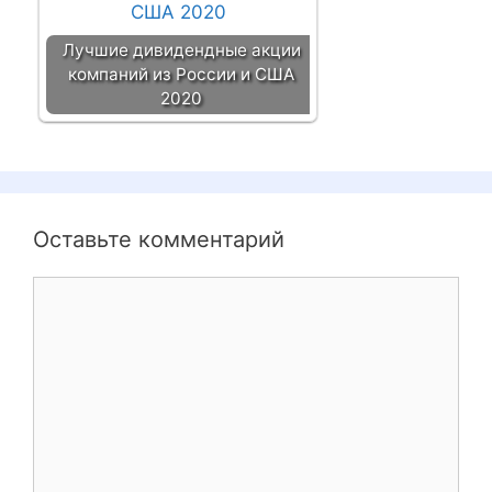
Лучшие дивидендные акции
компаний из России и США
2020
Оставьте комментарий
К
о
м
м
е
н
т
а