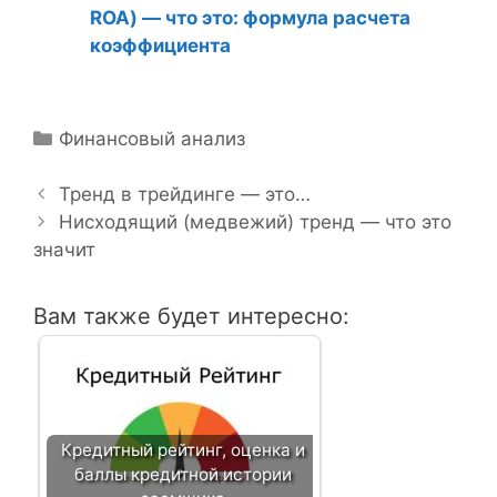
ROA) — что это: формула расчета
коэффициента
Р
Финансовый анализ
Н
у
а
б
Тренд в трейдинге — это…
в
р
Нисходящий (медвежий) тренд — что это
и
значит
и
г
к
а
и
Вам также будет интересно:
ц
и
я
з
а
Кредитный рейтинг, оценка и
п
баллы кредитной истории