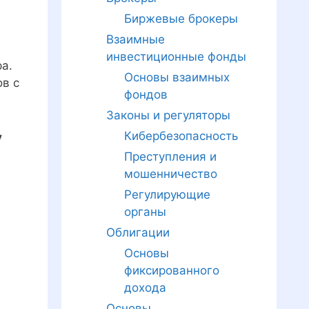
Биржевые брокеры
Взаимные
инвестиционные фонды
а.
Основы взаимных
в с
фондов
Законы и регуляторы
у
Кибербезопасность
Преступления и
мошенничество
Регулирующие
органы
Облигации
Основы
фиксированного
дохода
Основы