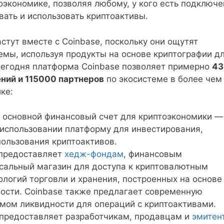
оэкономике, позволяя любому, у кого есть подключ
вать и использовать криптоактивы.
стут вместе с Coinbase, поскольку они ощутят
мы, используя продукты на основе криптографии д
 Сегодня платформа Coinbase позволяет примерно
43
ний и 115000 партнеров
по экосистеме в более чем
ке:
т основной финансовый счет для криптоэкономики —
 использовании платформу для инвестирования,
пользования криптоактивов.
 предоставляет
хедж-фондам
, финансовым
альный магазин для доступа к криптовалютным
логий торговли и хранения, построенных на основе
ости. Coinbase также предлагает современную
мом ликвидности для операций с криптоактивами.
e предоставляет разработчикам, продавцам и
эмитен