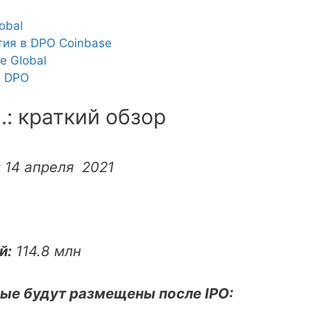
obal
тия в DPO Coinbase
e Global
в DPO
.: краткий обзор
:
14 апреля 2021
й:
114.8 млн
ые будут размещены после IPO: