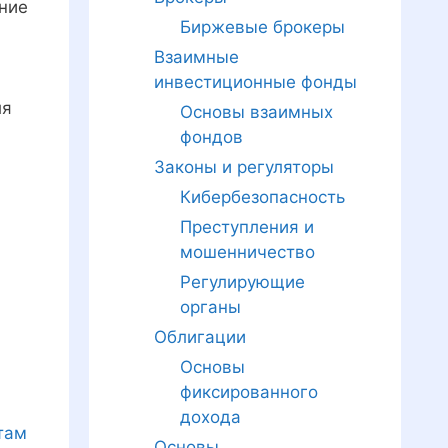
ение
Биржевые брокеры
Взаимные
инвестиционные фонды
ля
Основы взаимных
фондов
Законы и регуляторы
Кибербезопасность
Преступления и
мошенничество
Регулирующие
органы
Облигации
Основы
фиксированного
дохода
там
Основы