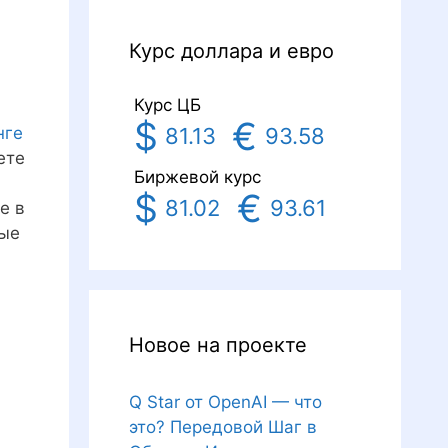
и
Курс доллара и евро
Курс ЦБ
$
€
81.13
93.58
нге
ете
Биржевой курс
$
€
81.02
93.61
е в
вые
Новое на проекте
Q Star от OpenAI — что
это? Передовой Шаг в