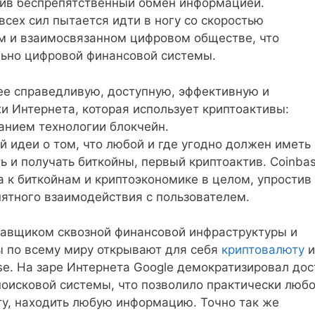
чив беспрепятственный обмен информацией.
сех сил пытается идти в ногу со скоростью
м и взаимосвязанном цифровом обществе, что
льно цифровой финансовой системы.
е справедливую, доступную, эффективную и
и Интернета, которая использует криптоактивы:
анием технологии блокчейн.
й идеи о том, что любой и где угодно должен иметь
ь и получать биткойны, первый криптоактив. Coinba
 к биткойнам и криптоэкономике в целом, упростив
онятного взаимодействия с пользователем.
тавщиком сквозной финансовой инфраструктуры и
ы по всему миру открывают для себя
криптовалюту
и
se. На заре Интернета Google демократизировал дос
оисковой системы, что позволило практически люб
у, находить любую информацию. Точно так же