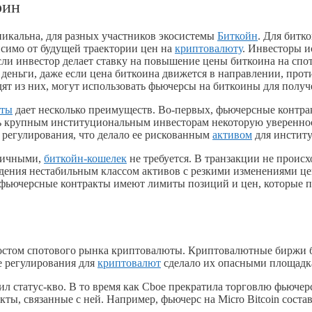
оин
никальна, для разных участников экосистемы
Биткойн
. Для битк
исимо от будущей траектории цен на
криптовалюту
. Инвесторы 
ли инвестор делает ставку на повышение цены биткоина на спо
 деньги, даже если цена биткоина движется в направлении, про
ят из них, могут использовать фьючерсы на биткоины для полу
юты
дает несколько преимуществ. Во-первых, фьючерсные контра
ь крупным институциональным инвесторам некоторую уверенност
 регулирования, что делало ее рискованным
активом
для институ
аличными,
биткойн-кошелек
не требуется. В транзакции не проис
адения нестабильным классом активов с резкими изменениями ц
 фьючерсные контракты имеют лимиты позиций и цен, которые п
ростом спотового рынка криптовалюты. Криптовалютные бирж
е регулирования для
криптовалют
сделало их опасными площадка
л статус-кво. В то время как Cboe прекратила торговлю фьюче
ы, связанные с ней. Например, фьючерс на Micro Bitcoin состав