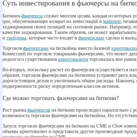
Суть инвестирования в фьючерсы на битк
Биткоин-
фьючерсы
служат многим целям, каждая из которых у
цен, обеспечивающее возврат их инвестиций в
майнинг
, незав
хеджирования своих позиций на спотовом рынке. Например, ес
качестве хеджирования. Таким образом, он может зарабатывать
и
трейдеры
, которые часто входят в
фьючерсные
сделки и выход
Торговля
фьючерсами
на биткойны вместо базовой
криптовал
Комиссией по торговле товарными фьючерсами, что может дат
недолгого существования
криптовалюта
торговалась вне рамок
Во-вторых, поскольку расчет по фьючерсам осуществляется н
образом, торговля фьючерсами на биткоины устраняет риск вл
дорогостоящим делом и увеличивать общие расходы. Наконец,
подверженность риску определенным классом активов.
Где можно торговать фьючерсами на биткоин?
Рост рынка
фьючерсов
на биткоин происходил параллельно с 
возможность торговли фьючерсами на биткойны. Но отсутстви
Запуск торговли фьючерсами на биткоин на CME и Cboe измени
объемы криптовалют и представила другие производные продукт
контракта
на биткойн на CME.