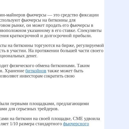
оин-майнеров фьючерсы — это средство фиксации
используют фьючерсы на биткоины для
товом рынке, он может продать его фьючерсы в
тивоположном указанному в его ставке. Спекулянты
чения краткосрочной и долгосрочной прибыли.
кты на биткоины торгуются на бирже, регулируемой
ь в участии. На протяжении большей части своего
циональных денег.
ходит физического обмена биткоинами. Таким
ен. Хранение
биткойнов
также может быть
озволяют инвесторам сократить свою
и были первыми площадками, предлагающими
ми для серьезных трейдеров.
рсами на биткоин на своей площадке, CME удвоила
ляет 1/10 размера стандартного
фьючерсного