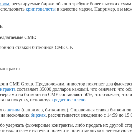
ивом
, регулируемые биржи обычно требуют более высоких сумм
использовать
криптовалюты
в качестве маржи. Например, вы мо
ин
редлагаемые CME:
алонной ставкой биткоинов CME CF.
контракта
коин CME Group. Предположим, инвестор покупает два фьючерс
нтракта
составляет 35000 долларов каждый, что означает, что о
ерсами на биткоин на CME составляют 50%, что означает, что и
та на покупку, используя
кредитное плечо
.
вого
актива
(например, биткоинов). Справочная ставка биткоино
 на нескольких
биржах
, рассчитывается ежедневно с 14:59 до 15:
о удержать фьючерсные контракты, либо продать их другой стор
бо позволить ему истечь и получить причитающуюся денежную су