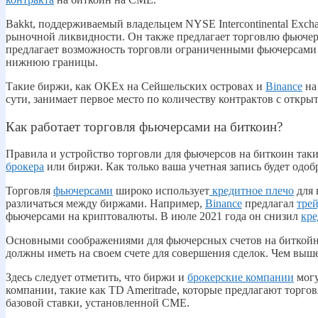
Bakkt, поддерживаемый владельцем NYSE Intercontinental Exch
рыночной ликвидности. Он также предлагает торговлю фьючерс
предлагает возможность торговли ограниченными фьючерсами 
нижнюю границы.
Такие биржи, как OKEx на Сейшельских островах и
Binance
на
сути, занимает первое место по количеству контрактов с откр
Как работает торговля фьючерсами на биткоин?
Правила и устройство торговли для фьючерсов на биткоин таки
брокера
или биржи. Как только ваша учетная запись будет одобр
Торговля
фьючерсами
широко использует
кредитное плечо
для 
различаться между биржами. Например,
Binance
предлагал
тре
фьючерсами на криптовалюты. В июле 2021 года он снизил
кре
Основными соображениями для фьючерсных счетов на биткойн 
должны иметь на своем счете для совершения сделок. Чем выш
Здесь следует отметить, что биржи и
брокерские компании
могу
компании, такие как TD Ameritrade, которые предлагают торг
базовой ставки, установленной CME.