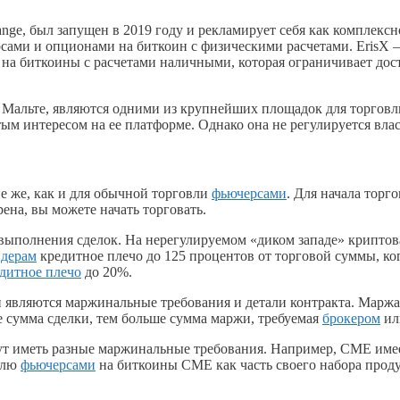
ange, был запущен в 2019 году и рекламирует себя как комплек
ами и опционами на биткоин с физическими расчетами. ErisX — 
на биткоины с расчетами наличными, которая ограничивает дос
 Мальте, являются одними из крупнейших площадок для торговл
ытым интересом на ее платформе. Однако она не регулируется вл
е же, как и для обычной торговли
фьючерсами
. Для начала торг
ена, вы можете начать торговать.
выполнения сделок. На нерегулируемом «диком западе» криптов
йдерам
кредитное плечо до 125 процентов от торговой суммы, ко
дитное плечо
до 20%.
являются маржинальные требования и детали контракта. Маржа
е сумма сделки, тем больше сумма маржи, требуемая
брокером
и
т иметь разные маржинальные требования. Например, CME имеет
овлю
фьючерсами
на биткоины CME как часть своего набора проду