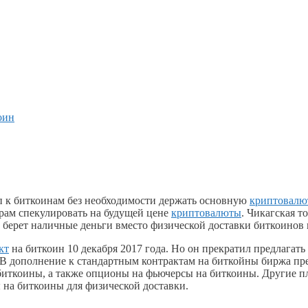
оин
п к биткоинам без необходимости держать основную
криптовалю
рам спекулировать на будущей цене
криптовалюты
. Чикагская 
р берет наличные деньги вместо физической доставки биткоинов
кт
на биткоин 10 декабря 2017 года. Но он прекратил предлагат
 В дополнение к стандартным контрактам на биткойны биржа пр
биткоины, а также опционы на фьючерсы на биткоины. Другие площ
на биткоины для физической доставки.