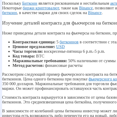
Поскольку
Биткоин
является рискованным и нестабильным
акт
Некоторые
биржи криптовалют
, такие как
Binance
, позволяют 
биткоин
, в качестве маржи для своих сделок на
Binance
.
Изучение деталей контракта для фьючерсов на битко
Ниже приведены детали контракта на фьючерсы на биткоин, п
Контрактная единица:
5
биткоинов
в соответствии с эт
Ценовое предложение:
USD
Часы торговли:
воскресенье-пятница 6 p.m.-5 p.m.
Код товара:
BTC
Маржинальные требования:
50% наличными от суммы 
Метод расчетов:
финансовые расчеты
Рассмотрим следующий пример фьючерсного контракта на бит
биткоинов. Цена одного биткоина при покупке
фьючерсного ко
350 000 долларов. Маржинальные требования для торговли фьюч
маржи. Он может профинансировать оставшуюся часть контрак
Стоимость контракта варьируется в зависимости от цены базо
биткоинов. Это средневзвешенная цена биткойна, полученного
В зависимости от колебаний цены биткоина инвестор может либ
инвестора есть возможность либо перенести его на новый, ли