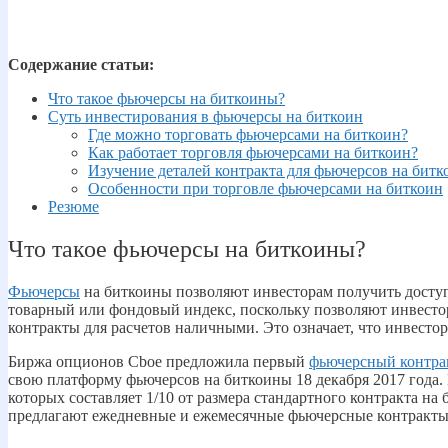
Содержание статьи:
Что такое фьючерсы на биткоины?
Суть инвестирования в фьючерсы на биткоин
Где можно торговать фьючерсами на биткоин?
Как работает торговля фьючерсами на биткоин?
Изучение деталей контракта для фьючерсов на битк
Особенности при торговле фьючерсами на биткоин
Резюме
Что такое фьючерсы на биткоины?
Фьючерсы
на биткоины позволяют инвесторам получить досту
товарный или фондовый индекс, поскольку позволяют инвесто
контракты для расчетов наличными. Это означает, что инвесто
Биржа опционов Cboe предложила первый
фьючерсный контра
свою платформу фьючерсов на биткоины 18 декабря 2017 года.
которых составляет 1/10 от размера стандартного контракта на 
предлагают ежедневные и ежемесячные фьючерсные контракты 