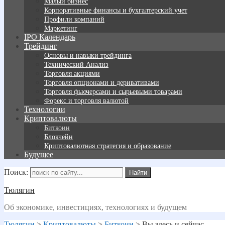
Малый бизнес
Корпоративные финансы и бухгалтерский учет
Профили компаний
Маркетинг
IPO Календарь
Трейдинг
Основы и навыки трейдинга
Технический Анализ
Торговля акциями
Торговля опционами и деривативами
Торговля фьючерсами и сырьевыми товарами
Форекс и торговля валютой
Технологии
Криптовалюты
Биткоин
Блокчейн
Криптовалютная стратегия и образование
Будущее
Поиск:
Тюлягин
Об экономике, инвестициях, технологиях и будущем
Тюлягин
>
Криптовалюты
>
Биткоин
>
Вы здесь и сейчас