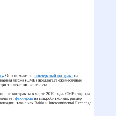
ту
. Они похожи на
фьючерсный контракт
на
товарная биржа (CME) предлагает ежемесячные
 при заключении контракта.
ь новые контракты в марте 2019 года. CME открыла
едлагает
фьючерсы
на микробиткойны, размер
адки, такие как Bakkt и Intercontinental Exchange,