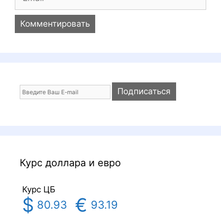
m
a
i
l
Курс доллара и евро
Курс ЦБ
$
€
80.93
93.19