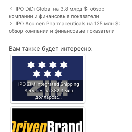
Н
у
а
б
IPO DiDi Global на 3.8 млрд $: обзор
в
компании и финансовые показатели
р
и
и
IPO Acumen Pharmaceuticals на 125 млн $:
г
обзор компании и финансовые показатели
к
а
и
ц
Вам также будет интересно:
и
я
з
а
п
IPO ZIM Integrated Shipping
и
Services на 382.3 млн
с
долларов:…
и