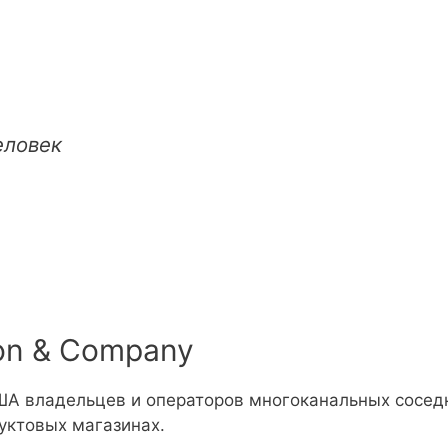
еловек
son & Company
ША владельцев и операторов многоканальных сосед
уктовых магазинах.