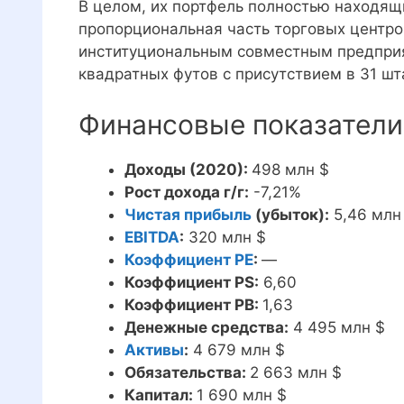
В целом, их портфель полностью находящ
пропорциональная часть торговых центр
институциональным совместным предприя
квадратных футов с присутствием в 31 шт
Финансовые показатели 
Доходы (2020):
498 млн $
Рост дохода г/г:
-7,21%
Чистая прибыль
(убыток):
5,46 млн
EBITDA
:
320 млн $
Коэффициент PE
:
—
Коэффициент PS:
6,60
Коэффициент PB:
1,63
Денежные средства:
4 495 млн $
Активы
:
4 679 млн $
Обязательства:
2 663 млн $
Капитал:
1 690 млн $