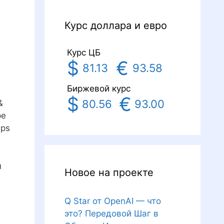
Курс доллара и евро
Курс ЦБ
$
€
81.13
93.58
Биржевой курс
$
€
80.56
93.00
&
ре
ips
м
Новое на проекте
Q Star от OpenAI — что
это? Передовой Шаг в