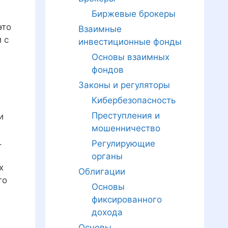
Биржевые брокеры
это
Взаимные
 с
инвестиционные фонды
Основы взаимных
фондов
Законы и регуляторы
Кибербезопасность
Преступления и
и
мошенничество
.
Регулирующие
органы
х
Облигации
го
Основы
фиксированного
дохода
Основы