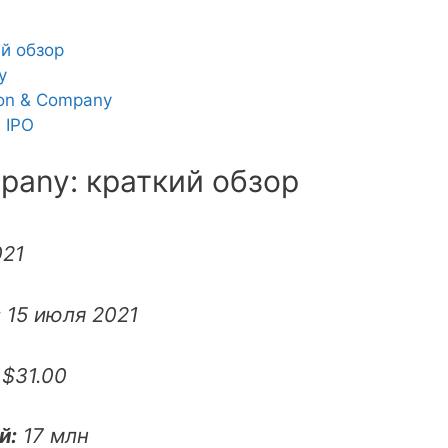
ий обзор
y
son & Company
 IPO
mpany: краткий обзор
021
:
15 июля 2021
$31.00
й:
17 млн