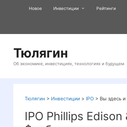
Перейти
Новое
Инвестиции
Рейтинги
к
содержимому
Тюлягин
Об экономике, инвестициях, технологиях и будущем
Тюлягин
>
Инвестиции
>
IPO
>
Вы здесь и
IPO Phillips Ediso