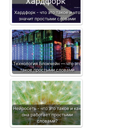
п
и
Хардфорк - что это такое и что
с
значит простыми словами
и
Технология Блокчейн — что это
такое простыми словами
Нейросеть - что это такое и как
она работает простыми
словами?