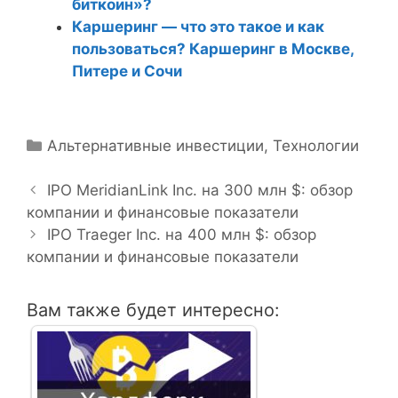
биткоин»?
Каршеринг — что это такое и как
пользоваться? Каршеринг в Москве,
Питере и Сочи
Р
Альтернативные инвестиции
,
Технологии
Н
у
а
б
IPO MeridianLink Inc. на 300 млн $: обзор
в
компании и финансовые показатели
р
и
и
IPO Traeger Inc. на 400 млн $: обзор
г
компании и финансовые показатели
к
а
и
ц
Вам также будет интересно:
и
я
з
а