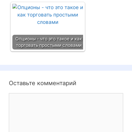
Опционы - что это такое и как
торговать простыми словами
Оставьте комментарий
К
о
м
м
е