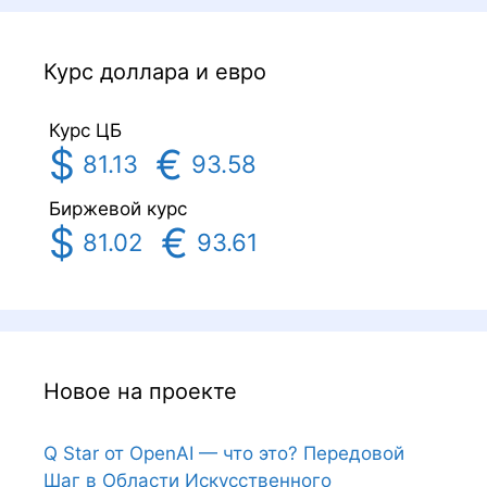
Курс доллара и евро
Курс ЦБ
$
€
81.13
93.58
Биржевой курс
$
€
81.02
93.61
Новое на проекте
Q Star от OpenAI — что это? Передовой
Шаг в Области Искусственного