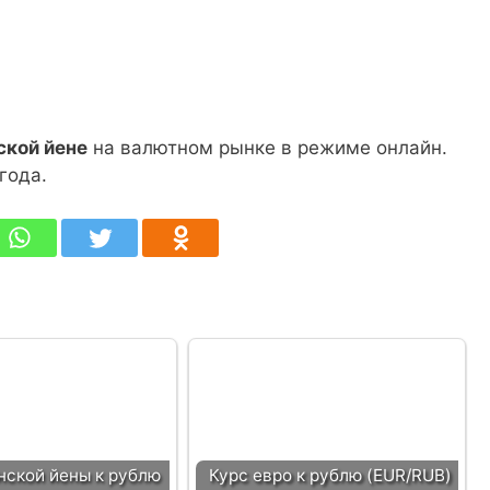
ской йене
на валютном рынке в режиме онлайн.
года.
нской йены к рублю
Курс евро к рублю (EUR/RUB)