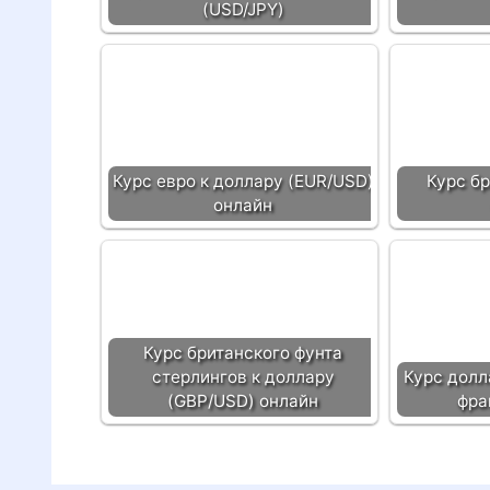
(USD/JPY)
Курс евро к доллару (EUR/USD)
Курс б
онлайн
Курс британского фунта
стерлингов к доллару
Курс долл
(GBP/USD) онлайн
фра