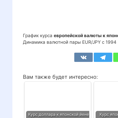
График курса
европейской валюты к япон
Динамика валютной пары EUR/JPY с 1994 
Вам также будет интересно:
Курс доллара к японской йене
Курс япо