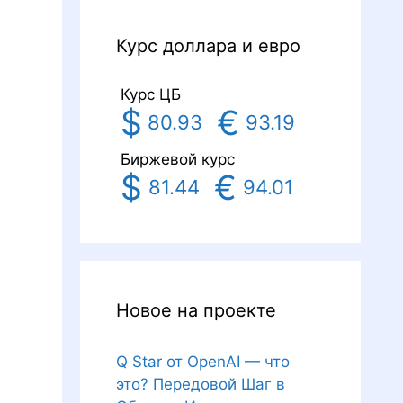
Курс доллара и евро
Курс ЦБ
$
€
80.93
93.19
Биржевой курс
$
€
81.44
94.01
Новое на проекте
Q Star от OpenAI — что
это? Передовой Шаг в