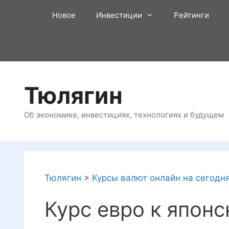
Перейти
Новое
Инвестиции
Рейтинги
к
содержимому
Тюлягин
Об экономике, инвестициях, технологиях и будущем
Тюлягин
>
Курсы валют онлайн на сегодн
Курс евро к японс