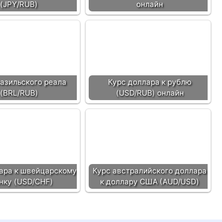
(JPY/RUB)
онлайн
разильского реала
Курс доллара к рублю
(BRL/RUB)
(USD/RUB) онлайн
ара к швейцарскому
Курс австралийского доллара
нку (USD/CHF)
к доллару США (AUD/USD)