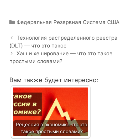
Р
Федеральная Резервная Система США
Н
у
а
б
Технология распределенного реестра
в
(DLT) — что это такое
р
и
и
Хэш и хеширование — что это такое
г
простыми словами?
к
а
и
ц
Вам также будет интересно:
и
я
з
а
п
и
Рецессия в экономике что это
с
такое простыми словами?
и