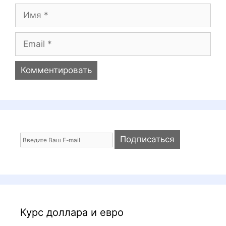
и
И
й
м
я
E
m
a
i
l
Курс доллара и евро