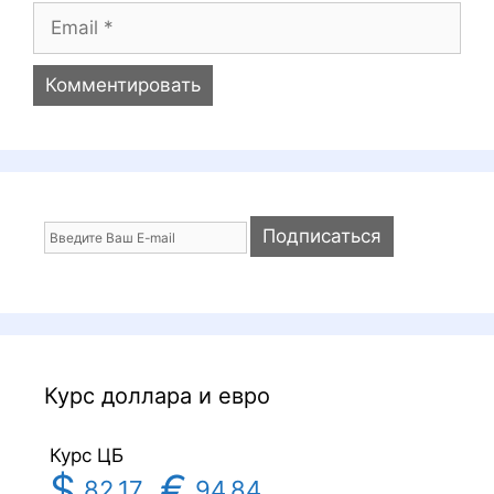
я
E
m
a
i
l
Курс доллара и евро
Курс ЦБ
$
€
82.17
94.84