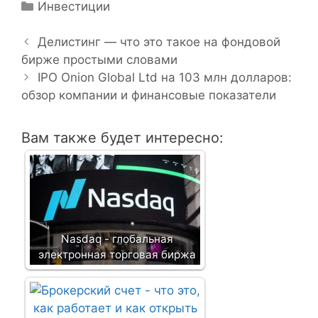
Р
Инвестиции
Н
у
а
б
Делистинг — что это такое на фондовой
в
бирже простыми словами
р
и
и
IPO Onion Global Ltd на 103 млн долларов:
г
обзор компании и финансовые показатели
к
а
и
ц
Вам также будет интересно:
и
я
з
а
п
и
Nasdaq - глобальная
с
электронная торговая биржа
и