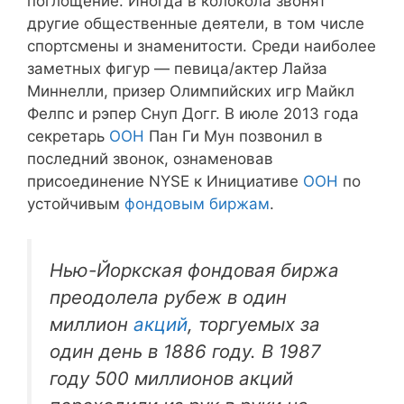
поглощение. Иногда в колокола звонят
другие общественные деятели, в том числе
спортсмены и знаменитости. Среди наиболее
заметных фигур — певица/актер Лайза
Миннелли, призер Олимпийских игр Майкл
Фелпс и рэпер Снуп Догг. В июле 2013 года
секретарь
ООН
Пан Ги Мун позвонил в
последний звонок, ознаменовав
присоединение NYSE к Инициативе
ООН
по
устойчивым
фондовым биржам
.
Нью-Йоркская фондовая биржа
преодолела рубеж в один
миллион
акций
, торгуемых за
один день в 1886 году. В 1987
году 500 миллионов акций