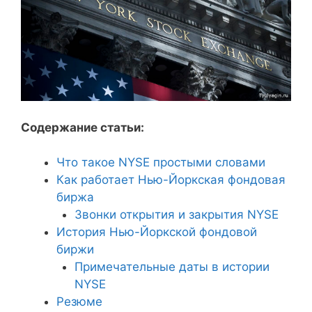
Содержание статьи:
Что такое NYSE простыми словами
Как работает Нью-Йоркская фондовая
биржа
Звонки открытия и закрытия NYSE
История Нью-Йоркской фондовой
биржи
Примечательные даты в истории
NYSE
Резюме