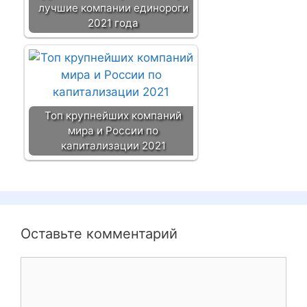
лучшие компании единороги
2021 года
Топ крупнейших компаний
мира и России по
капитализации 2021
Оставьте комментарий
К
о
м