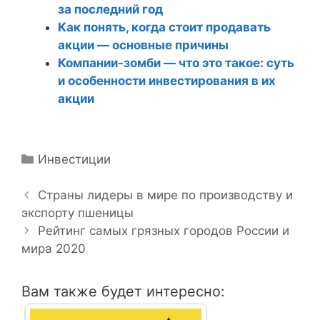
за последний год
Как понять, когда стоит продавать
акции — основные причины
Компании-зомби — что это такое: суть
и особенности инвестирования в их
акции
Р
Инвестиции
Н
у
а
б
Страны лидеры в мире по производству и
в
экспорту пшеницы
р
и
и
Рейтинг самых грязных городов России и
г
мира 2020
к
а
и
ц
Вам также будет интересно:
и
я