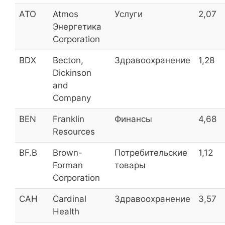
Красноярскэнергосбыт Прив
KRSB_p
7,46
ATO
Atmos
Услуги
2,07
Энергетика
Yuzhural-Asko
ACKO
7,26
Corporation
BDX
Becton,
Здравоохранение
1,28
Dickinson
Мариэнергосбыт (прив.)
MISB_p
7,19
and
Мариэнергосбыт
MISB
7,19
Company
Транснефть (прив.)
TRNF_p
7,0
BEN
Franklin
Финансы
4,68
Resources
BF.B
Brown-
Потребительские
1,12
Сбербанк
SBER
6,7
Forman
товары
Corporation
Сбербанк (прив.)
SBER_p
6,7
CAH
Cardinal
Здравоохранение
3,57
Таттелеком
TTLK
6,7
Health