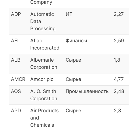
Company
ВСМПО-АВИСМА ОАО
VSMO
7,94
ADP
Automatic
ИТ
2,27
Data
Московская биржа
MOEX
7,85
Processing
AFL
Aflac
Финансы
2,59
Казаньоргсинтез (прив.)
KZOS_p
7,80
Incorporated
ALB
Albemarle
Сырье
1,8
Казаньоргсинтез
KZOS
7,80
Corporation
AMCR
Amcor plc
Сырье
4,77
Юнипро
UPRO
7,51
AOS
A. O. Smith
Промышленность
2,48
МГТС ОАО (прив.)
MGTS_p
7,48
Corporation
МГТС
MGTS
7,48
APD
Air Products
Сырье
2,3
and
Красноярскэнергосбыт
KRSB
7,46
Chemicals