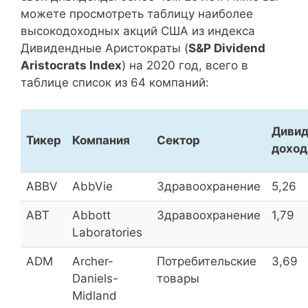
Пермэнергосбыт (прив.)
PMSB_p
8,8
можете просмотреть таблицу наиболее
высокодоходных акций США из индекса
РЭСК
RZSB
8,8
Дивидендные Аристократы (
S&P Dividend
Aristocrats Index
) на 2020 год, всего в
Детский мир
DSKY
8,4
таблице список из 64 компаний:
ДИОД OAO
DIOD
8,3
Дивид
Тикер
Компания
Сектор
Башнефть (прив.)
BANE_p
8,2
доход
ABBV
AbbVie
Здравоохранение
5,26
Башнефть
BANE
8,2
ABT
Abbott
Здравоохранение
1,79
Laboratories
Газпром
GAZP
8,2
ADM
Archer-
Потребительские
3,69
Газпром нефть
SIBN
8,21
Daniels-
товары
Midland