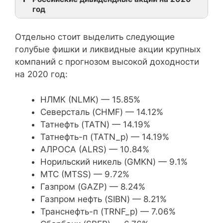
год
Про
Отдельно стоит выделить следующие
Див
Название
Тикер
голубые фишки и ликвидные акции крупных
. до
компаний с прогнозом высокой доходности
(%)
на 2020 год:
Химпром
HIMC
36,
НЛМК (NLMK) — 15.85%
Северсталь (CHMF) — 14.12%
Химпром (прив.)
HIMC_p
36,
Татнефть (TATN) — 14.19%
Татнефть-п (TATN_p) — 14.19%
АЛРОСА (ALRS) — 10.84%
Центральный телеграф
CNTL
34,1
Норильский никель (GMKN) — 9.1%
Центральный телеграф
CNTL_p
34,1
МТС (MTSS) — 9.72%
(прив.)
Газпром (GAZP) — 8.24%
Газпром нефть (SIBN) — 8.21%
Нижнекамскнефтехим
NKNC
19,
Транснефть-п (TRNF_p) — 7.06%