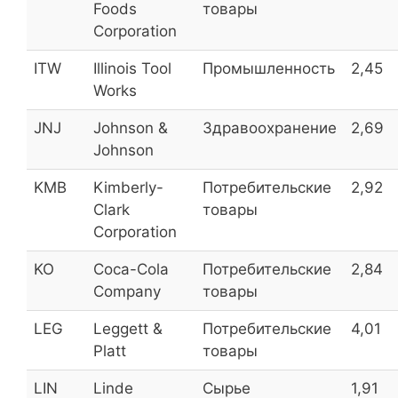
Foods
товары
Селигдар (прив.)
SELG_p
5,1
Corporation
Банк Кузнецкий
KUZB
5,0
ITW
Illinois Tool
Промышленность
2,45
Works
МОЭСК ОАО
MSRS
5,0
JNJ
Johnson &
Здравоохранение
2,69
ТМК ОАО
TRMK
4,8
Johnson
KMB
Kimberly-
Потребительские
2,92
Энергосбыт Ростовэнерго
RTSB_p
4,8
Clark
товары
(прив.)
Corporation
Энергосбыт Ростовэнерго
RTSB
4,8
KO
Coca-Cola
Потребительские
2,84
Company
товары
ЧТПЗ ОАО
CHEP
4,6
LEG
Leggett &
Потребительские
4,01
Platt
товары
ТрансКонтейнер ОАО
TRCN
4,5
LIN
Linde
Сырье
1,91