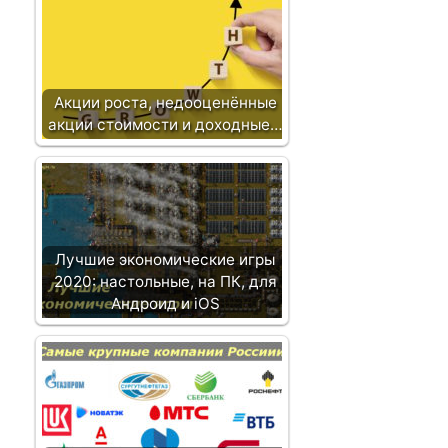
з
а
п
и
Акции роста, недооценённые
с
акции стоимости и доходные…
и
Лучшие экономические игры
2020: настольные, на ПК, для
Андроид и iOS