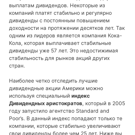
выплатам дивидендов. Некоторые из
ФосАгро
PHOR
9,9
компаний платят стабильно и регулярно
дивиденды с постоянным повышением
доходности на протяжении десятков лет. Так
МТС
MTSS
9,7
одним из лидеров является компания Кока-
Кола, которая выплачивает стабильные
Башинформсвязь
BISV
9,13
дивиденды уже 57 лет. Это недостижимая
Башинформсвязь (прив.)
BISV_p
9,13
стабильность для рынков акций других
стран.
Норильский никель
GMKN
9,10
Наиболее четко отследить лучшие
дивидендные акции Америки можно
МРСК Центра ОАО
MRKC
9,0
используя специальный
индекс
Мосэнерго
MSNG
9,0
Дивидендных аристократов
, который в 2005
году запустило агентство Standard and
Группа ЛСР
LSRG
9,0
Poor’s. В данный индекс попадают только те
компании, которые стабильно увеличивают
Пермэнергосбыт
PMSB
8,8
свои дивиденды более чем 25 лет. Ниже вы