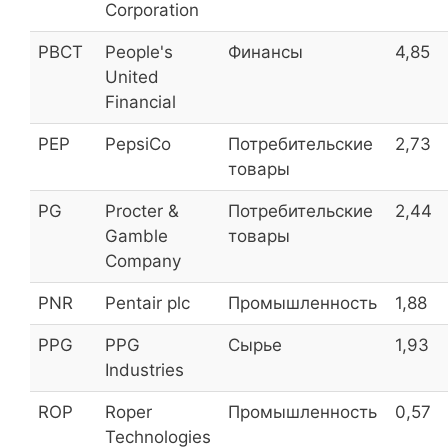
Corporation
Полюс
PLZL
3,5
PBCT
People's
Финансы
4,85
Бест Эффортс Банк
ALBK
3,5
United
Financial
Соликамский магниевый
MGNZ
3,4
PEP
PepsiCo
Потребительские
2,73
товары
РосДорБанк
RDRB
3,2
PG
Procter &
Потребительские
2,44
Банк Санкт-Петербург
BSPB
3,1
Gamble
товары
Кубанская энергосбытовая
KBSB
3,1
Company
НОВАТЭК
NVTK
3,0
PNR
Pentair plc
Промышленность
1,88
PPG
PPG
Сырье
1,93
Industries
Интер РАО ЕЭС ОАО
IRAO
3,0
ROP
Roper
Промышленность
0,57
Банк Приморье
PRMB
3,0
Technologies