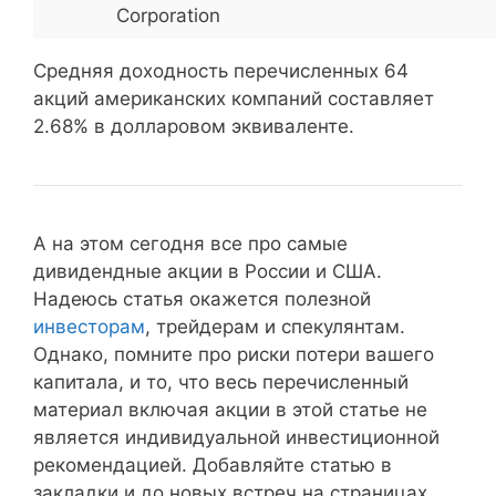
Сургутнефтегаз (прив.)
SNGS_p
1,6
Corporation
Средняя доходность перечисленных 64
Россети (прив.)
RSTI_p
1,6
акций американских компаний составляет
Россети
RSTI
1,6
2.68% в долларовом эквиваленте.
Система
AFKS
0,6
Кубаньэнерго
KUBE
0,6
А на этом сегодня все про самые
Ленэнерго (прив.)
LSNG_p
0,5
дивидендные акции в России и США.
Надеюсь статья окажется полезной
Ленэнерго
LSNG
0,5
инвесторам
, трейдерам и спекулянтам.
Однако, помните про риски потери вашего
Левенгук OAO
LVHK
0,5
капитала, и то, что весь перечисленный
материал включая акции в этой статье не
Банк Возрождение (прив.)
VZRZ_p
0,1
является индивидуальной инвестиционной
рекомендацией. Добавляйте статью в
Банк Возрождение
VZRZ
0,1
закладки и до новых встреч на страницах