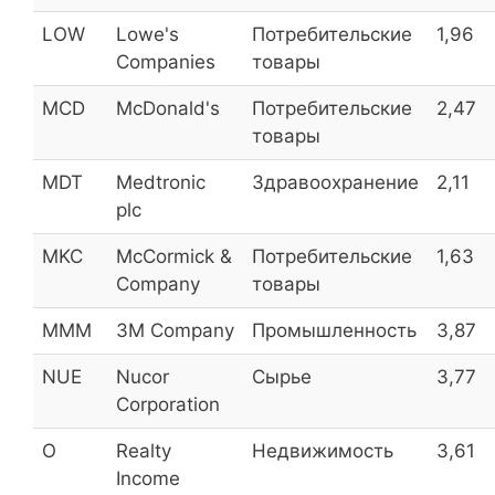
КуйбышевАзот
KAZT
4,5
LOW
Lowe's
Потребительские
1,96
Companies
товары
КуйбышевАзот (прив.)
KAZT_p
4,5
MCD
McDonald's
Потребительские
2,47
товары
УК Арсагера
ARSA
4,3
MDT
Medtronic
Здравоохранение
2,11
plc
ЧКПЗ
CHKZ
4,1
MKC
McCormick &
Потребительские
1,63
Company
товары
КГК
KGKC
4,1
MMM
3M Company
Промышленность
3,87
КГК (прив.)
KGKC_p
4,1
NUE
Nucor
Сырье
3,77
ТГК №1 ОАО
TGKA
4,0
Corporation
Мордовэнергосбыт
MRSB
4,0
O
Realty
Недвижимость
3,61
Globaltrak
GTRK
3,5
Income