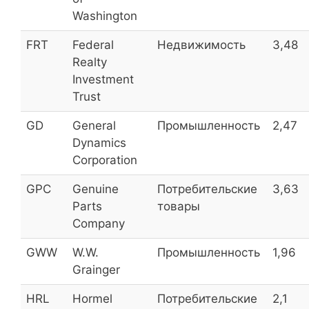
Центр международной
WTCM_p
5,7
Washington
торговли (прив.)
FRT
Federal
Недвижимость
3,48
НКХП ПАО
NKHP
5,5
Realty
Investment
Trust
Группа Компаний ПИК
PIKK
5,5
GD
General
Промышленность
2,47
МРСК Севера-Запада
MRKZ
5,5
Dynamics
Corporation
РусГидро
HYDR
5,4
GPC
Genuine
Потребительские
3,63
ОГК-2 ОАО
OGKB
5,3
Parts
товары
ГИТ ПАО
Company
GRNT
5,2
GWW
OR PAO
W.W.
Промышленность
OBUV
1,96
5,2
Grainger
HRL
Селигдар
Hormel
Потребительские
SELG
2,1
5,1