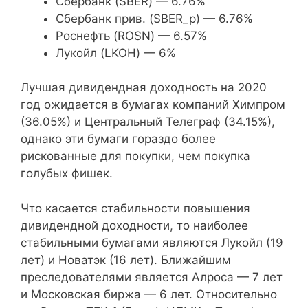
Сбербанк (SBER) — 6.76%
Сбербанк прив. (SBER_p) — 6.76%
Нижнекамскнефтехим (прив.)
NKNC_p
19,
Роснефть (ROSN) — 6.57%
Лукойл (LKOH) — 6%
АЛРОСА-Нюрба
ALNU
19,
Лучшая дивидендная доходность на 2020
год ожидается в бумагах компаний Химпром
АЭСК
ASSB
17,7
(36.05%) и Центральный Телеграф (34.15%),
однако эти бумаги гораздо более
НЛМК ОАО
NLMK
15,8
рискованные для покупки, чем покупка
голубых фишек.
Энел Россия ОАО
ENRU
14,5
Татнефть
TATN
14,1
Что касается стабильности повышения
дивидендной доходности, то наиболее
стабильными бумагами являются Лукойл (19
Татнефть (прив.)
TATN_p
14,1
лет) и Новатэк (16 лет). Ближайшим
преследователями является Алроса — 7 лет
и Московская биржа — 6 лет. Относительно
Северсталь
CHMF
14,1