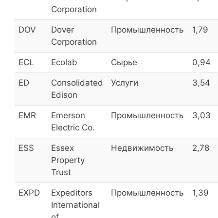
ЛУКОЙЛ
LKOH
6,0
Corporation
DOV
Dover
Промышленность
1,79
Corporation
QIWI
QIWIDR
5,8
ECL
Ecolab
Сырье
0,94
Банк Авангард
AVAN
5,8
ED
Consolidated
Услуги
3,54
Наука НПО
NAUK
5,8
Edison
EMR
Emerson
Промышленность
3,03
Electric Co.
Ростелеком
RTKM
5,7
ESS
Essex
Недвижимость
2,78
Группа Черкизово
GCHE
5,7
Property
Trust
EXPD
Expeditors
Промышленность
1,39
ЦМТ ОАО
WTCM
5,7
International
of