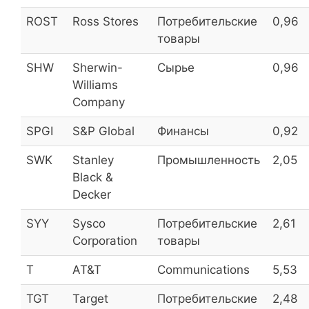
Иркут
IRKT
2,9
ROST
Ross Stores
Потребительские
0,96
товары
SHW
Sherwin-
Сырье
0,96
Safmar Fin
SFIN
2,8
Williams
Company
Аэрофлот
AFLT
2,8
SPGI
S&P Global
Финансы
0,92
SWK
Stanley
Промышленность
2,05
ОКС
UCSS
2,7
Black &
Decker
ТРК
TORS
2,7
SYY
Sysco
Потребительские
2,61
ТРК ОАО (прив.)
TORS_p
2,7
Corporation
товары
Акрон
AKRN
2,6
T
AT&T
Communications
5,53
TGT
Target
Потребительские
2,48
Распадская
RASP
2,5