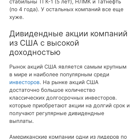
стабильны ТГК-1 (5 лет), НЛМК и Татнефть
(по 4 года). У остальных компаний все еще
НМТП ОАО
NMTP
13,
хуже.
ММК ОАО
MAGN
13,
Дивидендные акции компаний
из США с высокой
доходностью
МРСК Центр. и Привол.
MRKP
13,
Рынок акций США является самым крупным
МРСК Юга ОАО
MRKY
11,8
в мире и наиболее популярным среди
инвесторов
. На рынке акций США
АК АЛРОСА
ALRS
10,
достаточно большое количество
классических долгосрочных инвесторов.
МРСК Волги ОАО
MRKV
10,6
которые приобретают акции на долгий срок и
получают регулярные дивидендные
МОСТОТРЕСТ
MSTT
10,
выплаты.
Магнит
MGNT
9,9
Американские компании одни из лидеров по