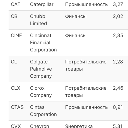
КТК ОАО
KBTK
6,5
CAT
Caterpillar
Промышленность
3,27
CB
Chubb
Финансы
2,02
М.видео
MVID
6,5
Limited
CINF
Cincinnati
Финансы
2,35
Роснефть
ROSN
6,5
Financial
Corporation
CL
Colgate-
Потребительские
2,28
MVZ im Milya
MVZMI_p
6,3
Palmolive
товары
Company
CLX
Clorox
Потребительские
2,46
MMTsB
GEMA
6,1
Company
товары
ПРОТЕК
PRTK
6,1
CTAS
Cintas
Промышленность
0,91
Corporation
ФСК ЕЭС ОАО
FEES
6,0
CVX
Chevron
Энергетика
5,31