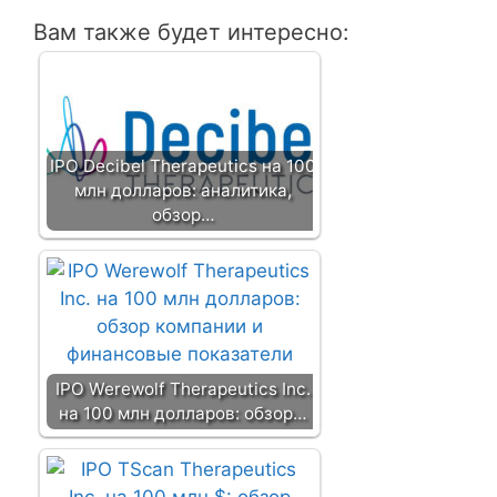
и
Вам также будет интересно:
я
з
а
п
и
IPO Decibel Therapeutics на 100
с
млн долларов: аналитика,
и
обзор…
IPO Werewolf Therapeutics Inc.
на 100 млн долларов: обзор…