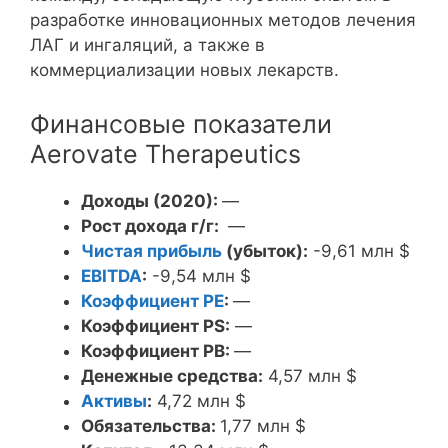
разработке инновационных методов лечения
ЛАГ и ингаляций, а также в
коммерциализации новых лекарств.
Финансовые показатели
Aerovate Therapeutics
Доходы (2020):
—
Рост дохода г/г:
—
Чистая прибыль
(убыток):
-9,61 млн $
EBITDA
:
-9,54 млн $
Коэффициент PE
:
—
Коэффициент PS:
—
Коэффициент PB:
—
Денежные средства:
4,57 млн $
Активы
:
4,72 млн $
Обязательства:
1,77 млн $