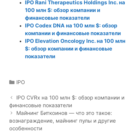
IPO Rani Therapeutics Holdings Inc. на
100 млн $: обзор компании и
финансовые показатели
IPO Codex DNA на 100 млн $: обзор
компании и финансовые показатели
IPO Elevation Oncology Inc. на 100 млн
$: обзор компании и финансовые
показатели
Р
IPO
Н
у
а
б
IPO CVRx на 100 млн $: обзор компании и
в
финансовые показатели
р
и
и
Майнинг Биткоинов — что это такое:
г
вознаграждение, майнинг пулы и другие
к
а
особенности
и
ц