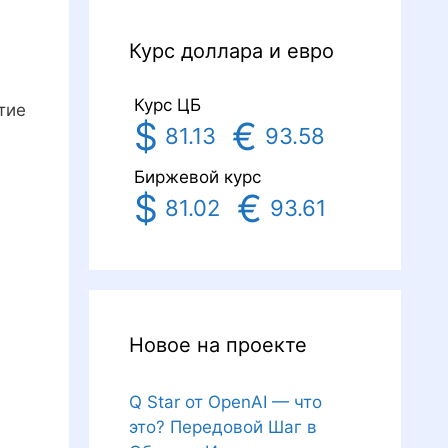
Курс доллара и евро
Курс ЦБ
тие
$
€
81.13
93.58
Биржевой курс
$
€
81.02
93.61
Новое на проекте
Q Star от OpenAI — что
это? Передовой Шаг в