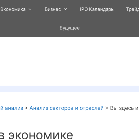
Экономика
Бизнес
IPO Календарь
Трей
Будущее
й анализ
>
Анализ секторов и отраслей
>
Вы здесь и
 в экономике