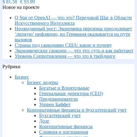
$
81.58
€
93.99
Новое на проекте
Q Star от OpenAI — что это? Передовой Шаг в Области
Искусственного Интеллекта
Неожиданный рост: Экономика еврозоны преодолевает
‘липкую’ инфляцию, но Германия оказывается на пути
вызовов
Страны под санкциями США: какие и почему
Экономические санкции — что это: суть и как работают
Уровень Сопротивления — что это в трейдинге
Рубрики
Бизнес
Бизнес лидеры
Богатые и Влиятельные
Генеральные директора (CEO)
Предприниматели
Уоррен Баффет
Корпоративные финансы и бухгалтерский учет
Бухгалтерский учет
Долг
Корпоративные финансы
Слияния и поглощения