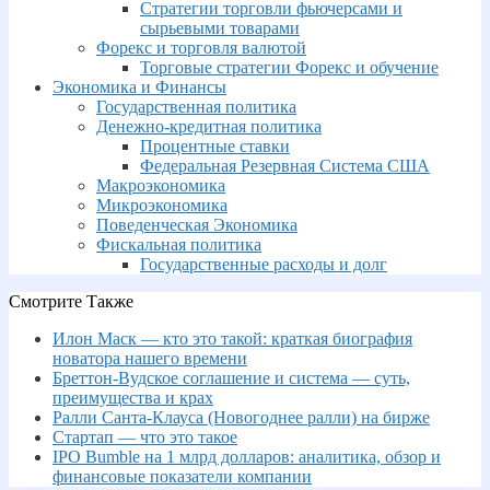
Стратегии торговли фьючерсами и
сырьевыми товарами
Форекс и торговля валютой
Торговые стратегии Форекс и обучение
Экономика и Финансы
Государственная политика
Денежно-кредитная политика
Процентные ставки
Федеральная Резервная Система США
Макроэкономика
Микроэкономика
Поведенческая Экономика
Фискальная политика
Государственные расходы и долг
Смотрите Также
Илон Маск — кто это такой: краткая биография
новатора нашего времени
Бреттон-Вудское соглашение и система — суть,
преимущества и крах
Ралли Санта-Клауса (Новогоднее ралли) на бирже
Стартап — что это такое
IPO Bumble на 1 млрд долларов: аналитика, обзор и
финансовые показатели компании