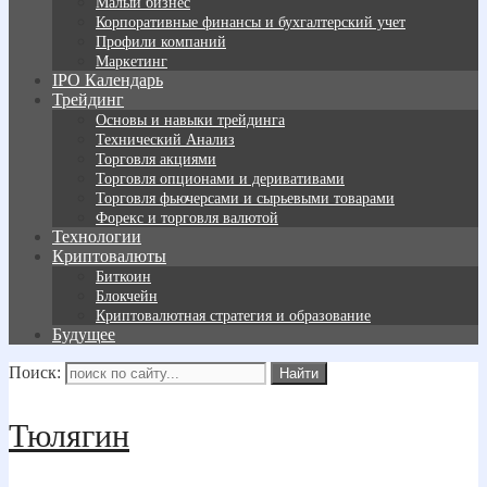
Малый бизнес
Корпоративные финансы и бухгалтерский учет
Профили компаний
Маркетинг
IPO Календарь
Трейдинг
Основы и навыки трейдинга
Технический Анализ
Торговля акциями
Торговля опционами и деривативами
Торговля фьючерсами и сырьевыми товарами
Форекс и торговля валютой
Технологии
Криптовалюты
Биткоин
Блокчейн
Криптовалютная стратегия и образование
Будущее
Поиск:
Тюлягин