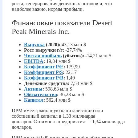
роста, генерирования денежных потоков и, что
наиболее важно, нормы прибыли.
Финансовые показатели Desert
Peak Minerals Inc.
Выручка
(2020):
43,13 млн $
Рост выручки г/г:
-27,74%
Чистая прибыль
(убыток):
-14,21 млн $
EBITDA
:
19,84 млн $
Коэффициент P/E
:
179,99
Коэффициент P/S
:
22,17
Коэффициент P/B
:
1,49
Денежные средства:
7,53 млн $
Активы
:
598,63 млн $
Обязательства
:
36,23 млн $
Капитал
:
562,4 млн $
DPM имеет рыночную капитализацию или
собственный капитал в 1,33 миллиарда
долларов. Стоимость предприятия — 1,34 миллиарда
долларов.
DPM имеет 62,00 миллиона акций в обращении.