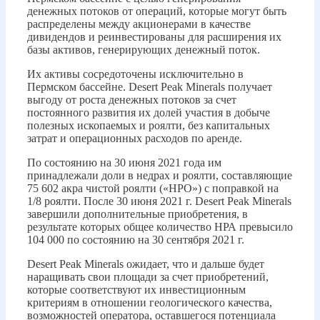
денежных потоков от операций, которые могут быть
распределены между акционерами в качестве
дивидендов и реинвестированы для расширения их
базы активов, генерирующих денежный поток.
Их активы сосредоточены исключительно в
Пермском бассейне. Desert Peak Minerals получает
выгоду от роста денежных потоков за счет
постоянного развития их долей участия в добыче
полезных ископаемых и роялти, без капитальных
затрат и операционных расходов по аренде.
По состоянию на 30 июня 2021 года им
принадлежали доли в недрах и роялти, составляющие
75 602 акра чистой роялти («НРО») с поправкой на
1/8 роялти. После 30 июня 2021 г. Desert Peak Minerals
завершили дополнительные приобретения, в
результате которых общее количество НРА превысило
104 000 по состоянию на 30 сентября 2021 г.
Desert Peak Minerals ожидает, что и дальше будет
наращивать свои площади за счет приобретений,
которые соответствуют их инвестиционным
критериям в отношении геологического качества,
возможностей оператора, оставшегося потенциала