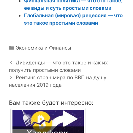
Фискальная политика — что это такое,
ее виды и суть простыми словами
Глобальная (мировая) рецессия — что
это такое простыми словами
Р
Экономика и Финансы
Н
у
а
б
Дивиденды — что это такое и как их
в
получить простыми словами
р
и
и
Рейтинг стран мира по ВВП на душу
г
населения 2019 года
к
а
и
ц
Вам также будет интересно:
и
я
з
а