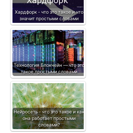
п
и
Хардфорк - что это такое и что
с
значит простыми словами
и
Технология Блокчейн — что это
такое простыми словами
Нейросеть - что это такое и как
она работает простыми
словами?