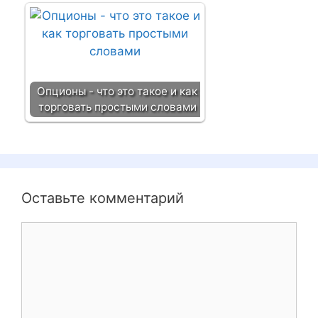
Опционы - что это такое и как
торговать простыми словами
Оставьте комментарий
К
о
м
м
е