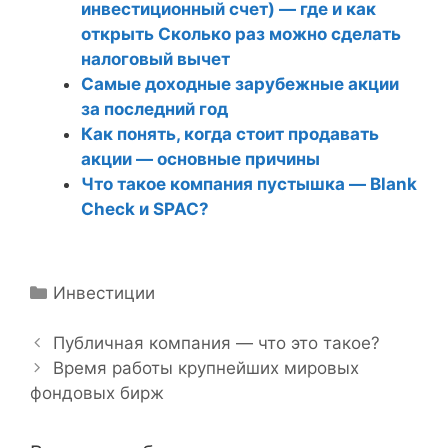
инвестиционный счет) — где и как
открыть Сколько раз можно сделать
налоговый вычет
Самые доходные зарубежные акции
за последний год
Как понять, когда стоит продавать
акции — основные причины
Что такое компания пустышка — Blank
Check и SPAC?
Р
Инвестиции
Н
у
а
б
Публичная компания — что это такое?
в
р
Время работы крупнейших мировых
и
фондовых бирж
и
г
к
а
и