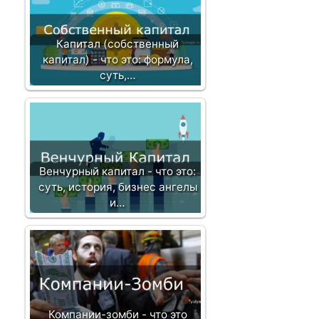
а
п
и
Капитал (собственный
с
капитал) - что это: формула,
и
суть,…
Венчурный капитал - что это:
суть, история, бизнес ангелы
и…
Компании-зомби - что это