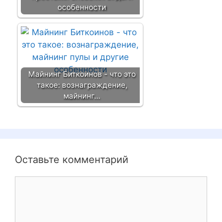
особенности
Майнинг Биткоинов - что это
такое: вознаграждение,
майнинг…
Оставьте комментарий
К
о
м
м