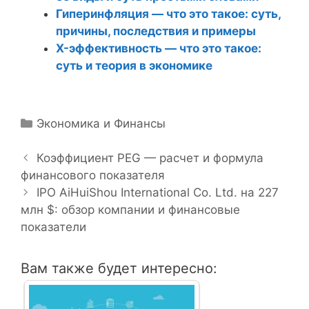
Гиперинфляция — что это такое: суть,
причины, последствия и примеры
X-эффективность — что это такое:
суть и теория в экономике
Р
Экономика и Финансы
Н
у
а
б
Коэффициент PEG — расчет и формула
в
финансового показателя
р
и
и
IPO AiHuiShou International Co. Ltd. на 227
г
млн $: обзор компании и финансовые
к
а
показатели
и
ц
и
Вам также будет интересно:
я
з