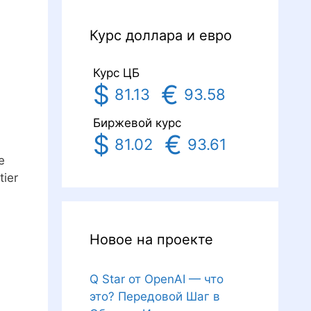
Курс доллара и евро
Курс ЦБ
$
€
81.13
93.58
Биржевой курс
$
€
81.02
93.61
е
ier
Новое на проекте
Q Star от OpenAI — что
это? Передовой Шаг в