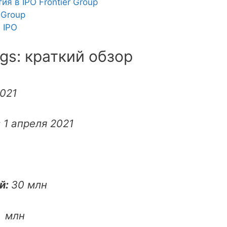
я в IPO Frontier Group
 Group
 IPO
ngs: краткий обзор
021
:
1 апреля 2021
й:
30 млн
 млн