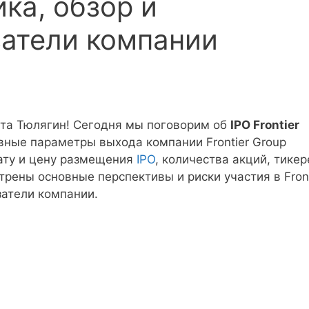
ка, обзор и
затели компании
кта Тюлягин! Сегодня мы поговорим об
IPO Frontier
овные параметры выхода компании Frontier Group
дату и цену размещения
IPO
, количества акций, тикер
трены основные перспективы и риски участия в Front
затели компании.