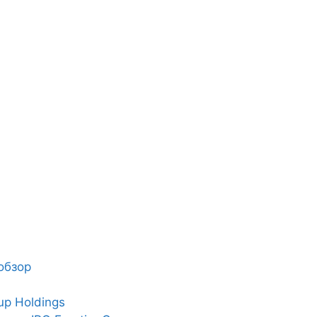
 обзор
up Holdings