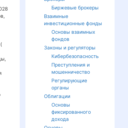
Биржевые брокеры
028
в,
Взаимные
инвестиционные фонды
Основы взаимных
фондов
(
Законы и регуляторы
Кибербезопасность
ды,
Преступления и
мошенничество
я
Регулирующие
органы
о
Облигации
Основы
фиксированного
дохода
Основы