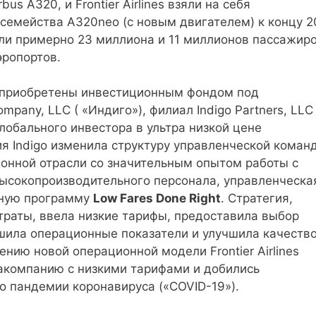
s A320, и Frontier Airlines взяли на себя
 семейства A320neo (с новым двигателем) к концу 2
ужили примерно 23 миллиона и 11 миллионов пассажиро
эропортов.
ыли приобретены инвестиционным фондом под
pany, LLC ( «Индиго»), филиал Indigo Partners, LLC 
 глобального инвестора в ультра низкой цене
я Indigo изменила структуру управленческой коман
онной отрасли со значительным опытом работы с
 высокопроизводительного персонала, управленческа
ьную программу
Low Fares Done Right
. Стратегия,
траты, ввела низкие тарифы, предоставила выбор
чшила операционные показатели и улучшила качеств
нию новой операционной модели Frontier Airlines
акомпанию с низкими тарифами и добились
о пандемии коронавируса («COVID-19»).