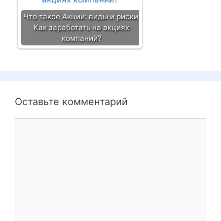
Что такое Акции: виды и риски.
Как заработать на акциях
компаний?
Оставьте комментарий
К
о
м
м
е
н
т
а