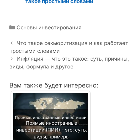
такое простыми словами
Р
Основы инвестирования
Н
у
а
б
Что такое секьюритизация и как работает
в
простыми словами
р
и
и
Инфляция — что это такое: суть, причины,
г
виды, формула и другое
к
а
и
ц
Вам также будет интересно:
и
я
з
а
п
Прямые иностранные
и
инвестиции (ПИИ) - это: суть,
с
виды, примеры