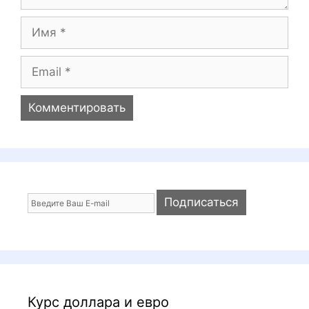
р
и
И
й
м
я
E
m
a
i
l
Курс доллара и евро