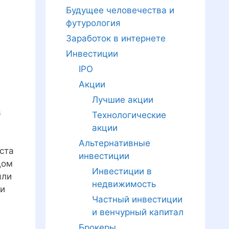
Будущее человечества и
футурология
Заработок в интернете
Инвестиции
IPO
Акции
Лучшие акции
в
Технологические
акции
Альтернативные
ста
инвестиции
дом
Инвестиции в
яли
недвижимость
 и
Частный инвестиции
и венчурный капитал
Брокеры