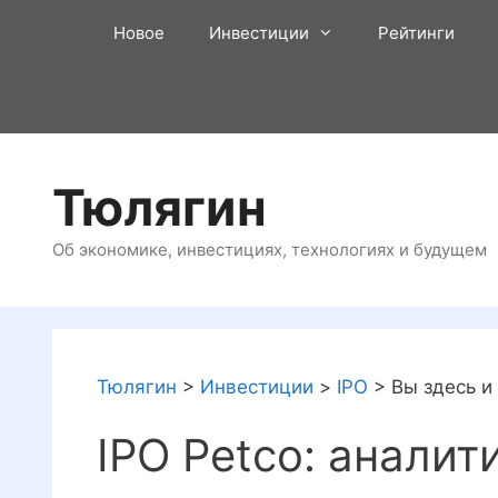
Перейти
Новое
Инвестиции
Рейтинги
к
содержимому
Тюлягин
Об экономике, инвестициях, технологиях и будущем
Тюлягин
>
Инвестиции
>
IPO
>
Вы здесь и
IPO Petco: аналит