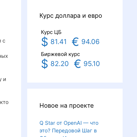
Курс доллара и евро
Курс ЦБ
$
€
81.41
94.06
 с
Биржевой курс
ных
$
€
82.20
95.10
у и
 кто
Новое на проекте
Q Star от OpenAI — что
это? Передовой Шаг в