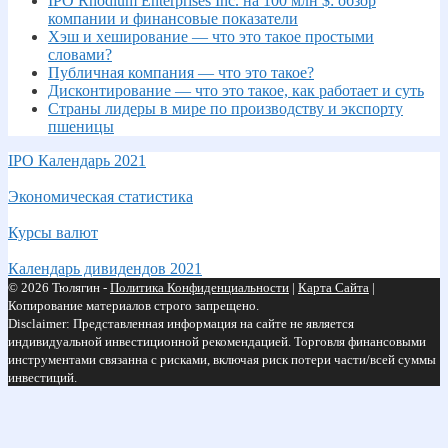
IPO Rhodium Enterprises Inc. на 100 млн $: обзор
компании и финансовые показатели
Хэш и хеширование — что это такое простыми
словами?
Публичная компания — что это такое?
Дисконтирование — что это такое, как работает и суть
Страны лидеры в мире по производству и экспорту
пшеницы
IPO Календарь 2021
Экономическая статистика
Курсы валют
Календарь дивидендов 2021
© 2026 Тюлягин -
Политика Конфиденциальности
|
Карта Сайта
|
Копирование материалов строго запрещено.
Disclaimer: Представленная информация на сайте не является
индивидуальной инвестиционной рекомендацией. Торговля финансовыми
инструментами связанна с рисками, включая риск потери части/всей суммы
инвестиций.