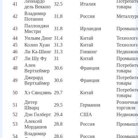
Леонардо
Потребит
41
32.5
Италия
дель Веккио
товары
Владимир
42
31.8
Россия
Металлур
Потанин
Паллонджи
43
31.8
Ирландия
Промышл
Мистри
44
Уильям Динг
31.4
Китай
Технолог
45
Колин Хуан
31.3
Китай
Технолог
46
Ли Ка-Шинг
31.3
Гонконг
Недвижим
47
Ли Шу Фу
31
Китай
Промышл
Ален
Потребит
48
30.6
Франция
Вертхеймер
товары
Джерард
Потребит
49
30.6
Франция
Вертхаймер
товары
Потребит
50
Хэ Сянцзянь
29.7
Китай
товары
Дитер
Рознична
51
29.5
Германия
Шварц
торговля
52
Дэн Гилберт
29.4
США
Недвижим
Алексей
53
28.8
Россия
Промышл
Мордашов
Владимир
54
28.6
Россия
Промышл