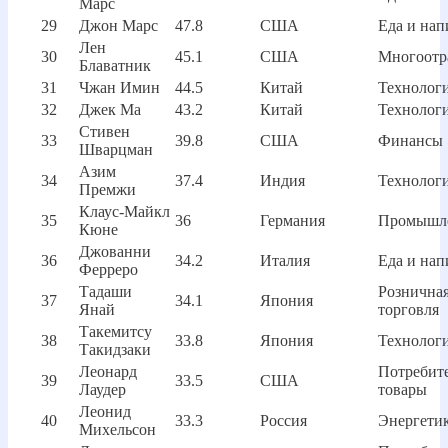
Марс
29
Джон Марс
47.8
США
Еда и нап
Лен
30
45.1
США
Многоотр
Блаватник
31
Чжан Имин
44.5
Китай
Технолог
32
Джек Ма
43.2
Китай
Технолог
Стивен
33
39.8
США
Финансы
Шварцман
Азим
34
37.4
Индия
Технолог
Премжи
Клаус-Майкл
35
36
Германия
Промышл
Кюне
Джованни
36
34.2
Италия
Еда и нап
Ферреро
Тадаши
Рознична
37
34.1
Япония
Янай
торговля
Такемитсу
38
33.8
Япония
Технолог
Такидзаки
Леонард
Потребит
39
33.5
США
Лаудер
товары
Леонид
40
33.3
Россия
Энергети
Михельсон