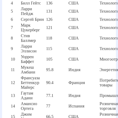
4
Билл Гейтс
136
США
Технолог
Ларри
5
131
США
Технолог
Пейдж
6
Сергей Брин
126
США
Технолог
Марк
7
121
США
Технолог
Цукерберг
Стив
8
118
США
Технолог
Баллмер
Ларри
9
115
США
Технолог
Эллисон
Уоррен
10
105
США
Многоотр
Баффет
Мукеш
11
95.8
Индия
Энергети
Амбани
Франсуаза
Потребит
12
Беттенкур
90.4
Франция
товары
Майерс
Гаутам
13
77.1
Индия
Промышл
Адани
Амансио
Рознична
14
77
Испания
Ортега
торговля
Джим
Рознична
15
66.5
США