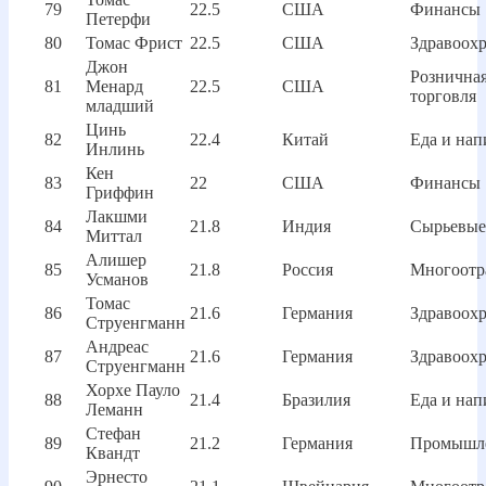
79
22.5
США
Финансы
Петерфи
80
Томас Фрист
22.5
США
Здравоох
Джон
Рознична
81
Менард
22.5
США
торговля
младший
Цинь
82
22.4
Китай
Еда и нап
Инлинь
Кен
83
22
США
Финансы
Гриффин
Лакшми
84
21.8
Индия
Сырьевые
Миттал
Алишер
85
21.8
Россия
Многоотр
Усманов
Томас
86
21.6
Германия
Здравоох
Струенгманн
Андреас
87
21.6
Германия
Здравоох
Струенгманн
Хорхе Пауло
88
21.4
Бразилия
Еда и нап
Леманн
Стефан
89
21.2
Германия
Промышл
Квандт
Эрнесто