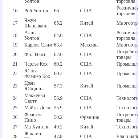
Уолтон
торговля
Рознична
16
Роб Уолтон
66
США
торговля
Чжун
17
65.2
Китай
Многоотр
Шаньшань
Алиса
Рознична
18
64.6
США
Уолтон
торговля
19
Карлос Слим
63.4
Мексика
Многоотр
Потребит
20
Фил Найт
62.6
США
товары
21
Чарльз Кох
60.2
США
Промышл
Юлия
22
60.2
США
Промышл
Флешер Кох
Цзэн
23
57.3
Китай
Промышл
Юйцюнь
Маккензи
24
56.9
США
Технолог
Скотт
25
Майкл Делл
55.9
США
Технолог
Франсуа
Потребит
26
50.2
Франция
Пино
товары
27
Ма Хуатенг
49.2
Китай
Технолог
Жаклин
28
47.8
США
Еда и нап