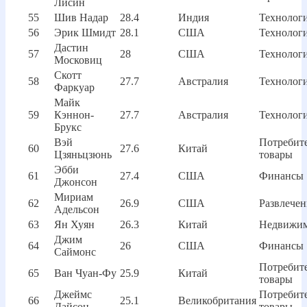
Лисин
55
Шив Надар
28.4
Индия
Технолог
56
Эрик Шмидт
28.1
США
Технолог
Дастин
57
28
США
Технолог
Московиц
Скотт
58
27.7
Австралия
Технолог
Фаркуар
Майк
59
Кэннон-
27.7
Австралия
Технолог
Брукс
Вэй
Потребит
60
27.6
Китай
Цзяньцзюнь
товары
Эбби
61
27.4
США
Финансы
Джонсон
Мириам
62
26.9
США
Развлечен
Адельсон
63
Ян Хуян
26.3
Китай
Недвижим
Джим
64
26
США
Финансы
Саймонс
Потребит
65
Ван Чуан-Фу
25.9
Китай
товары
Джеймс
Потребит
66
25.1
Великобритания
Дайсон
товары