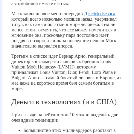
автомобилей вместе взятых.
Маск занял первое место опередив
Джеффа Безоса,
который всего несколько месяцев назад, удерживал
титул, как самый богатый в мире человека. Тем не
менее, стоит отметить, что все может измениться в
мгновение ока, поскольку пара постоянно идет
ноздря в ноздрю и лишь за последние недели Маск
значительно вырвался вперед.
Третьим в списке идет Бернар Арно, генеральный
директор конгломерата люксовых брендов Louis
Vuitton Moët Hennessy (LVMH), которому
принадлежат Louis Vuitton, Dior, Fendi, Loro Piana и
Bulgari. Арно — самый богатый человек в Европе, а в
мае даже на короткое время был самым богатым в
мире.
Деньги в технологиях (и в США)
При взгляде на рейтинг топ 10 можно выделить две
очевидные тенденции:
Большинство этих миллиардеров работают в