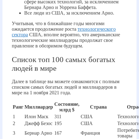
сфере высоких технологий, за исключением
Бернара Арно и Уоррена Баффета.
Все люди из США, за исключением Арно.
Учитывая, что в ближайшие годы многими
ожидается продолжение роста
технологического
сектора
США, вполне вероятно, что американские
технологические миллиардеры продолжат свое
правление в обозримом будущем.
Список топ 100 самых богатых
людей в мире
Далее в таблице вы можете ознакомится с полным
списком самых богатых людей и миллиардеров в
мире на 1 ноября 2021 года.
Состояние,
Ранг
Миллиардер
Страна
Отра
млрд $
1
Илон Маск
311
США
Технолог
2
Джефф Безос
195
США
Технолог
Потребит
3
Бернар Арно
167
Франция
товары