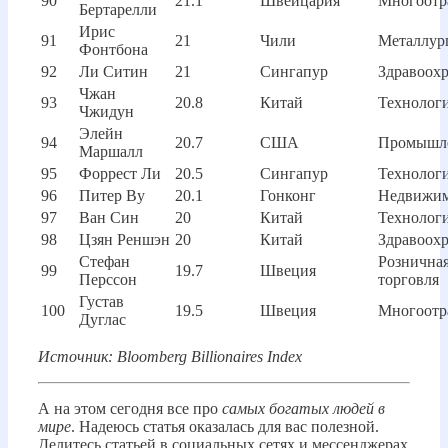
90
21.1
Швейцария
Многоотр
Бертарелли
Ирис
91
21
Чили
Металлур
Фонтбона
92
Ли Ситин
21
Сингапур
Здравоох
Чжан
93
20.8
Китай
Технолог
Чжидун
Элейн
94
20.7
США
Промышл
Маршалл
95
Форрест Ли
20.5
Сингапур
Технолог
96
Питер Ву
20.1
Гонконг
Недвижим
97
Ван Син
20
Китай
Технолог
98
Цзян Реншэн
20
Китай
Здравоох
Стефан
Рознична
99
19.7
Швеция
Перссон
торговля
Густав
100
19.5
Швеция
Многоотр
Дуглас
Источник: Bloomberg Billionaires Index
А на этом сегодня все про
самых богатых людей в
мире
. Надеюсь статья оказалась для вас полезной.
Делитесь статьей в социальных сетях и мессенджерах