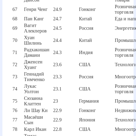
Рознична
67
Генри Ченг
24.9
Гонконг
торговля
68
Пан Канг
24.7
Китай
Еда и нап
Вагит
69
24.5
Россия
Энергети
Алекперов
Хуан
70
24.4
Китай
Промышл
Шилинь
Радхакишан
Рознична
71
24.3
Индия
Дамани
торговля
Дженсен
72
23.6
США
Технолог
Хуанг
Геннадий
73
23.3
Россия
Многоотр
Тимченко
Лукас
Рознична
74
23.1
США
Уолтон
торговля
Сюзанна
75
23
Германия
Промышл
Клаттен
76
Ли Шау Ки
22.9
Гонконг
Недвижим
Масаёши
77
22.9
Япония
Технолог
Сын
78
Карл Икан
22.8
США
Многоотр
Томас