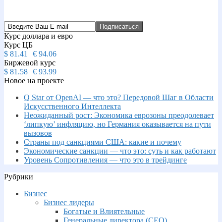
Курс доллара и евро
Курс ЦБ
$
81.41
€
94.06
Биржевой курс
$
81.58
€
93.99
Новое на проекте
Q Star от OpenAI — что это? Передовой Шаг в Области
Искусственного Интеллекта
Неожиданный рост: Экономика еврозоны преодолевает
‘липкую’ инфляцию, но Германия оказывается на пути
вызовов
Страны под санкциями США: какие и почему
Экономические санкции — что это: суть и как работают
Уровень Сопротивления — что это в трейдинге
Рубрики
Бизнес
Бизнес лидеры
Богатые и Влиятельные
Генеральные директора (CEO)