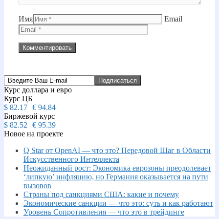
Имя
Email
Курс доллара и евро
Курс ЦБ
$
82.17
€
94.84
Биржевой курс
$
82.52
€
95.39
Новое на проекте
Q Star от OpenAI — что это? Передовой Шаг в Области
Искусственного Интеллекта
Неожиданный рост: Экономика еврозоны преодолевает
‘липкую’ инфляцию, но Германия оказывается на пути
вызовов
Страны под санкциями США: какие и почему
Экономические санкции — что это: суть и как работают
Уровень Сопротивления — что это в трейдинге