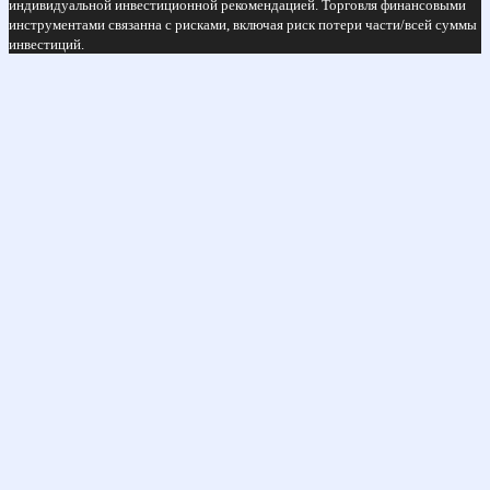
индивидуальной инвестиционной рекомендацией. Торговля финансовыми
инструментами связанна с рисками, включая риск потери части/всей суммы
инвестиций.