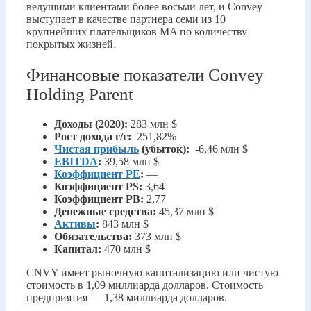
ведущими клиентами более восьми лет, и Convey
выступает в качестве партнера семи из 10
крупнейших плательщиков MA по количеству
покрытых жизней.
Финансовые показатели Convey
Holding Parent
Доходы (2020):
283 млн $
Рост дохода г/г:
251,82%
Чистая прибыль
(убыток):
-6,46 млн $
EBITDA
:
39,58 млн $
Коэффициент PE
:
—
Коэффициент PS:
3,64
Коэффициент PB:
2,77
Денежные средства:
45,37 млн $
Активы
:
843 млн $
Обязательства:
373 млн $
Капитал:
470 млн $
CNVY имеет рыночную капитализацию или чистую
стоимость в 1,09 миллиарда долларов. Стоимость
предприятия — 1,38 миллиарда долларов.