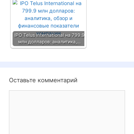
IPO Telus International на 799.9
млн долларов: аналитика,…
Оставьте комментарий
К
о
м
м
е
н