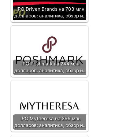
п
и
IPO Driven Brands на 703 млн
с
долларов: аналитика, обзор и…
и
IPO Poshmark на 244 млн
долларов: аналитика, обзор и…
IPO Mytheresa на 266 млн
долларов: аналитика, обзор и…