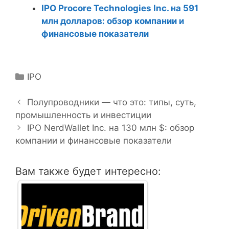
IPO Procore Technologies Inc. на 591
млн долларов: обзор компании и
финансовые показатели
Р
IPO
Н
у
а
б
Полупроводники — что это: типы, суть,
в
промышленность и инвестиции
р
и
и
IPO NerdWallet Inc. на 130 млн $: обзор
г
компании и финансовые показатели
к
а
и
ц
Вам также будет интересно:
и
я
з
а