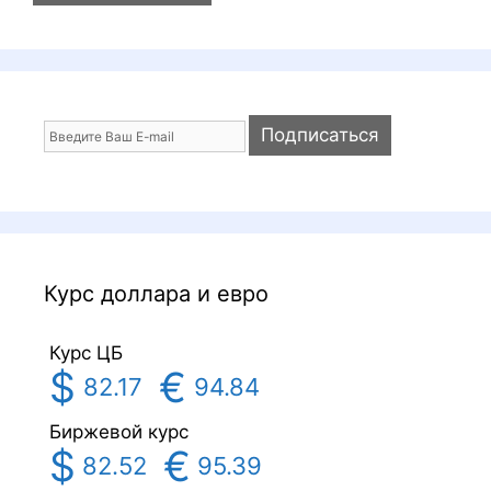
l
Курс доллара и евро
Курс ЦБ
$
€
82.17
94.84
Биржевой курс
$
€
82.52
95.39