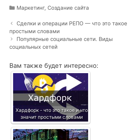
Р
Маркетинг
,
Создание сайта
Н
у
а
б
Сделки и операции РЕПО — что это такое
в
простыми словами
р
и
и
Популярные социальные сети. Виды
г
социальных сетей
к
а
и
ц
Вам также будет интересно:
и
я
з
а
п
и
Хардфорк - что это такое и что
с
значит простыми словами
и