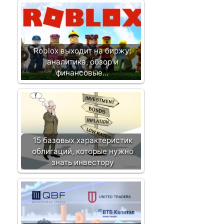
я
з
а
п
Roblox выходит на биржу:
и
аналитика, обзор и
с
финансовые…
и
15 базовых характеристик
облигаций, которые нужно
знать инвестору