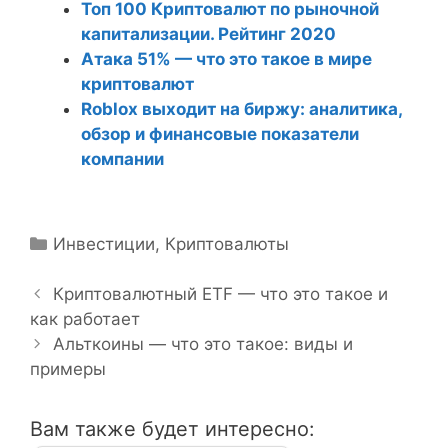
Топ 100 Криптовалют по рыночной
капитализации. Рейтинг 2020
Атака 51% — что это такое в мире
криптовалют
Roblox выходит на биржу: аналитика,
обзор и финансовые показатели
компании
Р
Инвестиции
,
Криптовалюты
Н
у
а
б
Криптовалютный ETF — что это такое и
в
как работает
р
и
и
Альткоины — что это такое: виды и
г
примеры
к
а
и
ц
Вам также будет интересно:
и