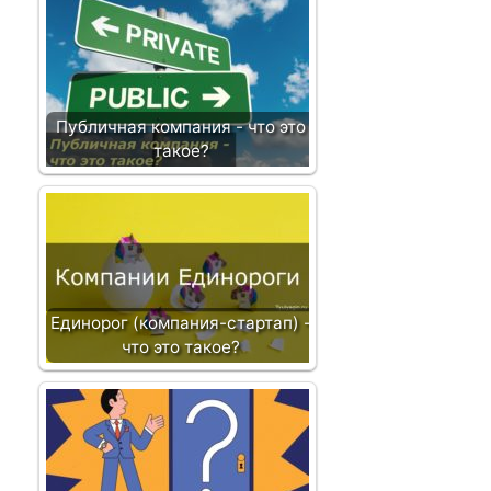
з
а
п
и
с
Публичная компания - что это
и
такое?
Единорог (компания-стартап) -
что это такое?