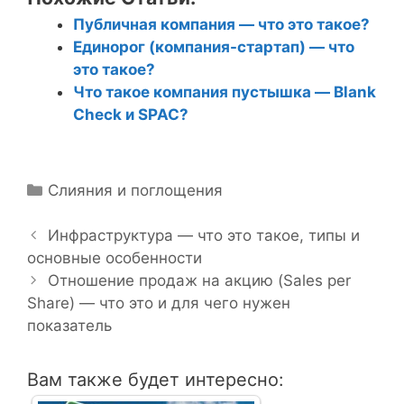
Публичная компания — что это такое?
Единорог (компания-стартап) — что
это такое?
Что такое компания пустышка — Blank
Check и SPAC?
Р
Слияния и поглощения
Н
у
а
б
Инфраструктура — что это такое, типы и
в
основные особенности
р
и
и
Отношение продаж на акцию (Sales per
г
Share) — что это и для чего нужен
к
а
показатель
и
ц
и
Вам также будет интересно:
я