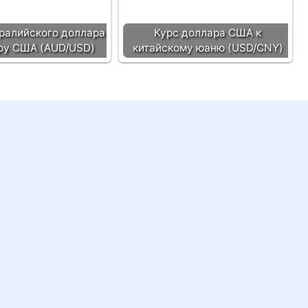
ралийского доллара
Курс доллара США к
ру США (AUD/USD)
китайскому юаню (USD/CNY)