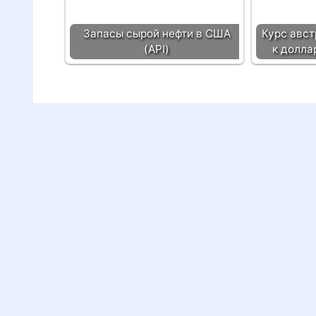
Запасы сырой нефти в США
Курс авст
(API)
к долла