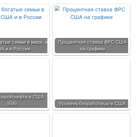
атые семьи в мире, в
Процентная ставка ФРС США
А и в России
на графике
сырой нефти в США
(EIA)
Уровень безработицы в США