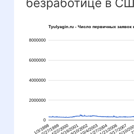
безработице в С
Tyulyagin.ru - Число первичных заявок
8000000
6000000
4000000
2000000
0
1/3/1998
8/10/2002
3/17/2007
6/16/2001
1/21/2006
4/22/2000
11/27/2004
7
2/27/1999
10/4/2003
5/10/20