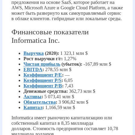
предложения на основе SaaS, которое работает на
AWS, Microsoft Azure и Google Cloud Platform, а также
может быть развернуто как самоуправляемый сервис
в облаке клиентов. гибридные или локальные среды.
Финансовые показатели
Informatica Inc.
Выручка
(2020):
1 323,1 млн $
Рост выручки г/г:
1,27%
Чистая прибыль
(убыток):
-167,89 млн $
EBITDA
:
278,55 млн $
Коэффициент P/E
:
—
Коэффициент P/S
:
6,05
Коэффициент P/B
:
7,43
Денежные средства:
362,73 млн $
Активы
:
5 073,41 млн $
Обязательства
:
3 906,82 млн $
Капитал
:
1,166,59 млн $
Informatica имеет рыночную капитализацию или
собственный капитал в 8,35 миллиарда
долларов. Стоимость предприятия составляет 10,78
миллиарда долларов.