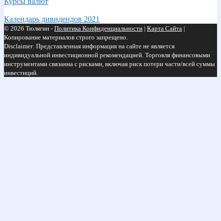
Курсы валют
Календарь дивидендов 2021
© 2026 Тюлягин -
Политика Конфиденциальности
|
Карта Сайта
|
Копирование материалов строго запрещено.
Disclaimer: Представленная информация на сайте не является
индивидуальной инвестиционной рекомендацией. Торговля финансовыми
инструментами связанна с рисками, включая риск потери части/всей суммы
инвестиций.