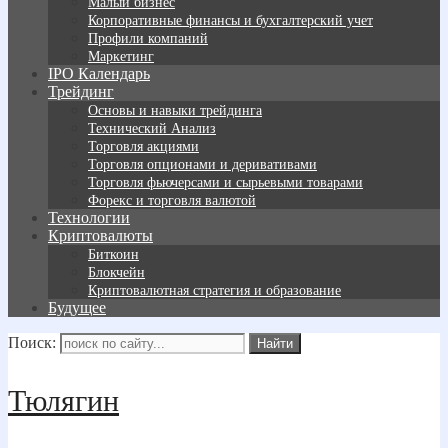
Малый бизнес
Корпоративные финансы и бухгалтерский учет
Профили компаний
Маркетинг
IPO Календарь
Трейдинг
Основы и навыки трейдинга
Технический Анализ
Торговля акциями
Торговля опционами и деривативами
Торговля фьючерсами и сырьевыми товарами
Форекс и торговля валютой
Технологии
Криптовалюты
Биткоин
Блокчейн
Криптовалютная стратегия и образование
Будущее
Поиск:
Тюлягин