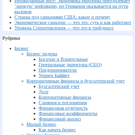
Неожиданный рост: Экономика еврозоны преодолевает
‘липкую’ инфляцию, но Германия оказывается на пути
вызовов
Страны под санкциями США: какие и почему
Экономические санкции — что это: суть и как работают
Уровень Сопротивления — что это в трейдинге
Рубрики
Бизнес
Бизнес лидеры
Богатые и Влиятельные
Генеральные директора (CEO)
Предприниматели
Уоррен Баффет
Корпоративные финансы и бухгалтерский учет
Бухгалтерский учет
Долг
Корпоративные финансы
Слияния и поглощения
Финансовая отчетность
Финансовые коэффициенты
Финансовый анализ
Малый бизнес
Как начать бизнес