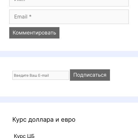
й
м
я
E
m
a
i
l
Курс доллара и евро
Курс ЦБ