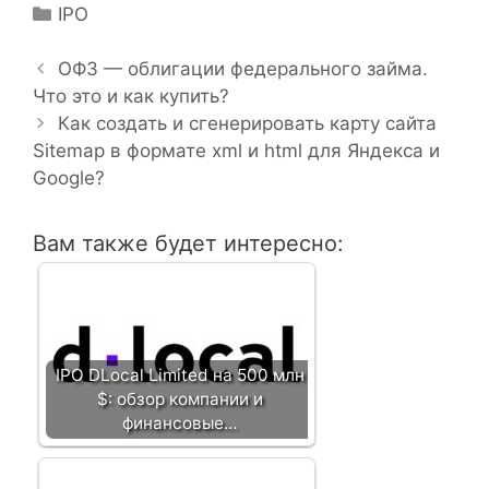
Р
IPO
Н
у
а
б
ОФЗ — облигации федерального займа.
в
Что это и как купить?
р
и
и
Как создать и сгенерировать карту сайта
г
Sitemap в формате xml и html для Яндекса и
к
а
Google?
и
ц
и
Вам также будет интересно:
я
з
а
п
и
IPO DLocal Limited на 500 млн
с
$: обзор компании и
и
финансовые…