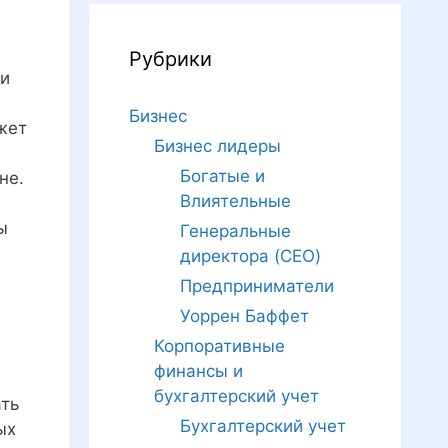
Рубрики
ти
Бизнес
жет
Бизнес лидеры
Богатые и
не.
Влиятельные
ы
Генеральные
директора (CEO)
Предприниматели
Уоррен Баффет
Корпоративные
финансы и
бухгалтерский учет
ать
Бухгалтерский учет
ых