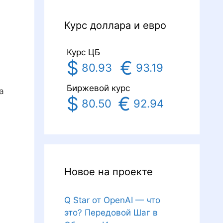
Курс доллара и евро
Курс ЦБ
$
€
80.93
93.19
Биржевой курс
а
$
€
80.50
92.94
Новое на проекте
Q Star от OpenAI — что
это? Передовой Шаг в