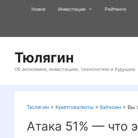
Перейти
Новое
Инвестиции
Рейтинги
к
содержимому
Тюлягин
Об экономике, инвестициях, технологиях и будущем
Тюлягин
>
Криптовалюты
>
Биткоин
>
Вы 
Атака 51% — что э