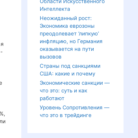
Области Искусственного
Интеллекта
Неожиданный рост:
Экономика еврозоны
преодолевает ‘липкую’
инфляцию, но Германия
ая
оказывается на пути
ш
-
вызовов
Страны под санкциями
США: какие и почему
е
Экономические санкции —
что это: суть и как
работают
Уровень Сопротивления —
%,
что это в трейдинге
ли