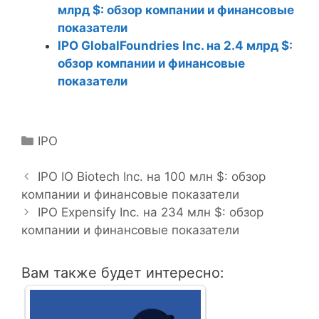
млрд $: обзор компании и финансовые
показатели
IPO GlobalFoundries Inc. на 2.4 млрд $:
обзор компании и финансовые
показатели
Р
IPO
Н
у
а
б
IPO IO Biotech Inc. на 100 млн $: обзор
в
компании и финансовые показатели
р
и
и
IPO Expensify Inc. на 234 млн $: обзор
г
компании и финансовые показатели
к
а
и
ц
Вам также будет интересно:
и
я