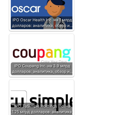
з
а
п
и
IPO Oscar Health Inc. на 1 млрд
с
долларов: аналитика, обзор и…
и
IPO Coupang Inc. на 3.9 млрд
долларов: аналитика, обзор и…
IPO TuSimple Holdings Inc. на
1.25 млрд долларов: аналитика,