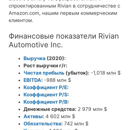
спроектированным Rivian в сотрудничестве с
Amazon.com, нашим первым коммерческим
клиентом.
Финансовые показатели Rivian
Automotive Inc.
Выручка
(2020):
Рост выручки г/г:
Чистая прибыль
(убыток):
-1,018 млн $
EBITDA
:
-988 млн $
Коэффициент P/E
:
Коэффициент P/S
:
Коэффициент P/B
:
Денежные средства:
2 979 млн $
Активы
:
4 602 млн $
Обязательства
:
742 млн $