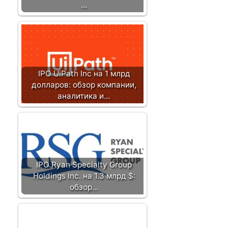
…
IPO UiPath Inc на 1 млрд
долларов: обзор компании,
аналитика и…
IPO Ryan Specialty Group
Holdings Inc. на 1.3 млрд $:
обзор…