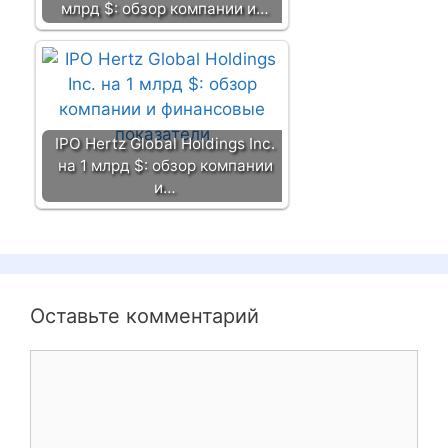
млрд $: обзор компании и…
IPO Hertz Global Holdings Inc.
на 1 млрд $: обзор компании
и…
Оставьте комментарий
К
о
м
м