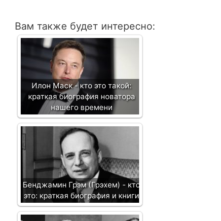
ц
и
Вам также будет интересно:
я
з
а
п
и
Илон Маск - кто это такой:
с
краткая биография новатора
и
нашего времени
Бенджамин Грэм (Грэхем) - кто
это: краткая биография и книги