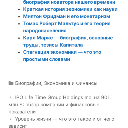
биография новатора нашего времени
Краткая история экономики как науки
Милтон Фридман и его монетаризм
Томас Роберт Мальтус и его теория
народонаселения
Карл Маркс — биография, основные
труды, тезисы Капитала
Стагнация экономики — что это
простыми словами
Р
Биографии
,
Экономика и Финансы
Н
у
а
б
IPO Life Time Group Holdings Inc. на 901
в
млн $: обзор компании и финансовые
р
и
показатели
и
г
к
Уровень жизни — что это такое и от чего
а
зависит
и