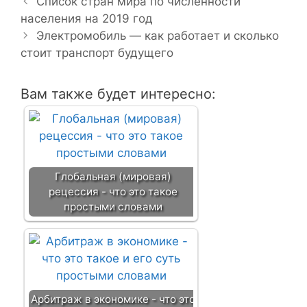
а
б
Список стран мира по численности
в
населения на 2019 год
р
и
и
Электромобиль — как работает и сколько
г
стоит транспорт будущего
к
а
и
ц
Вам также будет интересно:
и
я
з
а
п
Глобальная (мировая)
и
рецессия - что это такое
с
простыми словами
и
Арбитраж в экономике - что это