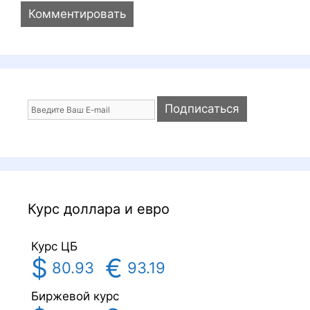
a
i
l
Курс доллара и евро
Курс ЦБ
$
€
80.93
93.19
Биржевой курс