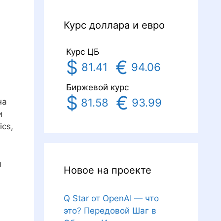
Курс доллара и евро
Курс ЦБ
$
€
81.41
94.06
Биржевой курс
$
€
81.58
93.99
на
и
ics,
м
Новое на проекте
Q Star от OpenAI — что
это? Передовой Шаг в