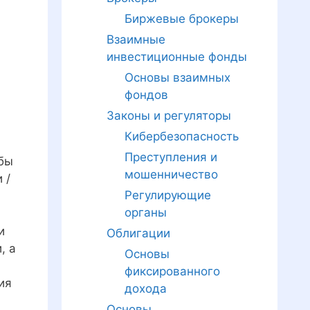
Биржевые брокеры
Взаимные
инвестиционные фонды
Основы взаимных
фондов
Законы и регуляторы
Кибербезопасность
Преступления и
 бы
мошенничество
 /
Регулирующие
органы
и
Облигации
, а
Основы
фиксированного
ия
дохода
Основы