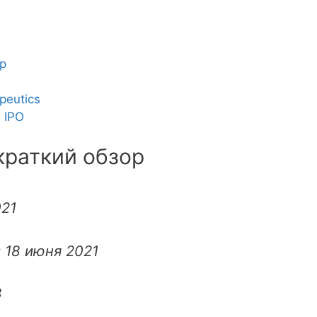
ор
peutics
 IPO
 краткий обзор
021
:
18 июня 2021
8