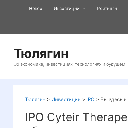
Перейти
Новое
Инвестиции
Рейтинги
к
содержимому
Тюлягин
Об экономике, инвестициях, технологиях и будущем
Тюлягин
>
Инвестиции
>
IPO
>
Вы здесь и
IPO Cyteir Therape