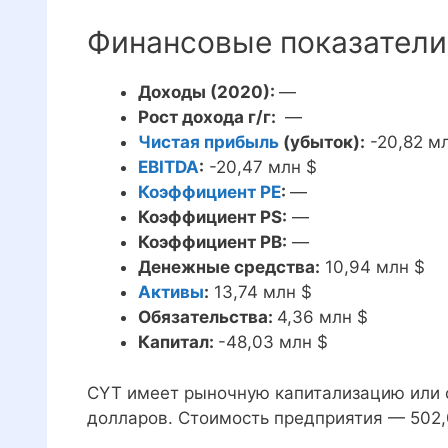
Финансовые показатели 
Доходы (2020):
—
Рост дохода г/г:
—
Чистая прибыль
(убыток):
-20,82 м
EBITDA
:
-20,47 млн $
Коэффициент PE
:
—
Коэффициент PS:
—
Коэффициент PB:
—
Денежные средства:
10,94 млн $
Активы
:
13,74 млн $
Обязательства:
4,36 млн $
Капитал:
-48,03 млн $
CYT имеет рыночную капитализацию или с
долларов. Стоимость предприятия — 502,