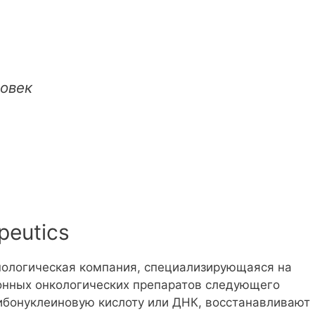
ловек
peutics
хнологическая компания, специализирующаяся на
онных онкологических препаратов следующего
ибонуклеиновую кислоту или ДНК, восстанавливают