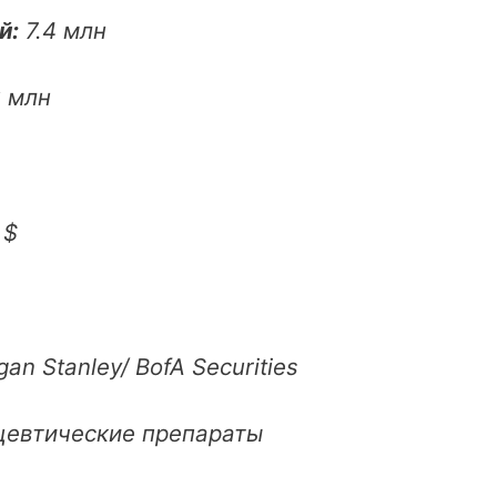
й:
7.4 млн
6 млн
 $
an Stanley/ BofA Securities
цевтические препараты