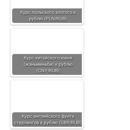
Курс польского злотого к
рублю (PLN/RUB)
Курс китайского юаня
(жэньминьби) к рублю
(CNY/RUB)
Курс английского фунта
стерлингов к рублю (GBR/RUB)