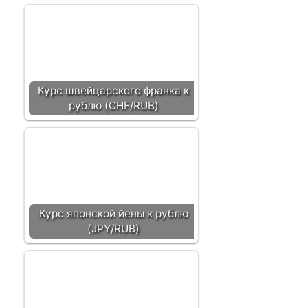
Курс швейцарского франка к
рублю (CHF/RUB)
Курс японской йены к рублю
(JPY/RUB)