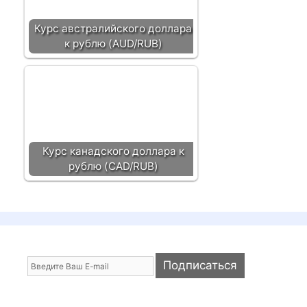
Курс австралийского доллара
к рублю (AUD/RUB)
Курс канадского доллара к
рублю (CAD/RUB)