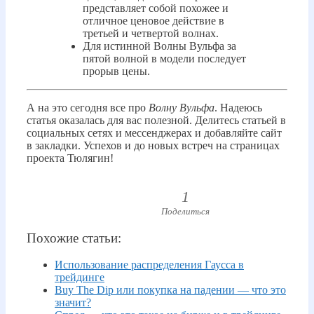
представляет собой похожее и
отличное ценовое действие в
третьей и четвертой волнах.
Для истинной Волны Вульфа за
пятой волной в модели последует
прорыв цены.
А на это сегодня все про
Волну Вульфа
. Надеюсь
статья оказалась для вас полезной. Делитесь статьей в
социальных сетях и мессенджерах и добавляйте сайт
в закладки. Успехов и до новых встреч на страницах
проекта Тюлягин!
1
Поделиться
Похожие статьи:
Использование распределения Гаусса в
трейдинге
Buy The Dip или покупка на падении — что это
значит?