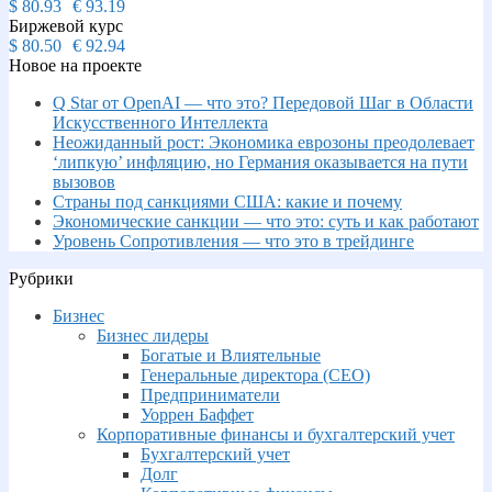
$
80.93
€
93.19
Биржевой курс
$
80.50
€
92.94
Новое на проекте
Q Star от OpenAI — что это? Передовой Шаг в Области
Искусственного Интеллекта
Неожиданный рост: Экономика еврозоны преодолевает
‘липкую’ инфляцию, но Германия оказывается на пути
вызовов
Страны под санкциями США: какие и почему
Экономические санкции — что это: суть и как работают
Уровень Сопротивления — что это в трейдинге
Рубрики
Бизнес
Бизнес лидеры
Богатые и Влиятельные
Генеральные директора (CEO)
Предприниматели
Уоррен Баффет
Корпоративные финансы и бухгалтерский учет
Бухгалтерский учет
Долг