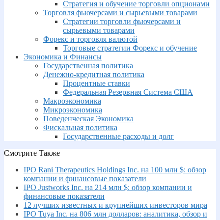
Стратегия и обучение торговли опционами
Торговля фьючерсами и сырьевыми товарами
Стратегии торговли фьючерсами и
сырьевыми товарами
Форекс и торговля валютой
Торговые стратегии Форекс и обучение
Экономика и Финансы
Государственная политика
Денежно-кредитная политика
Процентные ставки
Федеральная Резервная Система США
Макроэкономика
Микроэкономика
Поведенческая Экономика
Фискальная политика
Государственные расходы и долг
Смотрите Также
IPO Rani Therapeutics Holdings Inc. на 100 млн $: обзор
компании и финансовые показатели
IPO Justworks Inc. на 214 млн $: обзор компании и
финансовые показатели
12 лучших известных и крупнейших инвесторов мира
IPO Tuya Inc. на 806 млн долларов: аналитика, обзор и