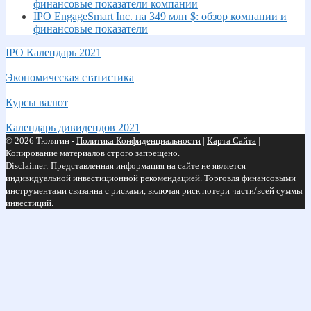
финансовые показатели компании
IPO EngageSmart Inc. на 349 млн $: обзор компании и
финансовые показатели
IPO Календарь 2021
Экономическая статистика
Курсы валют
Календарь дивидендов 2021
© 2026 Тюлягин -
Политика Конфиденциальности
|
Карта Сайта
|
Копирование материалов строго запрещено.
Disclaimer: Представленная информация на сайте не является
индивидуальной инвестиционной рекомендацией. Торговля финансовыми
инструментами связанна с рисками, включая риск потери части/всей суммы
инвестиций.