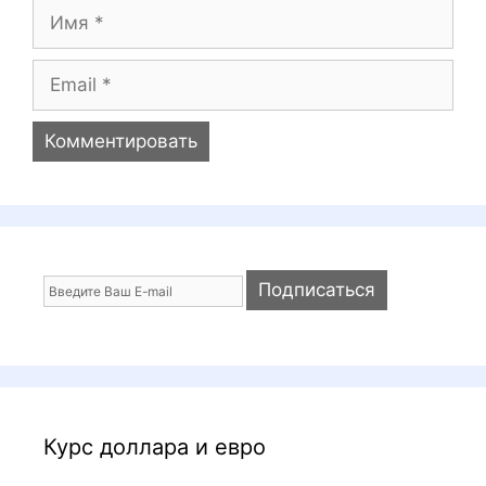
и
И
й
м
я
E
m
a
i
l
Курс доллара и евро