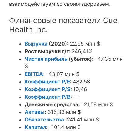
взаимодействуем со своим здоровьем.
Финансовые показатели Cue
Health Inc.
Выручка
(2020):
22,95 млн $
Рост выручки г/г:
246,41%
Чистая прибыль
(убыток):
-47,35 млн
$
EBITDA
:
-43,07 млн $
Коэффициент P/E
:
482,58
Коэффициент P/S
:
10,46
Коэффициент P/B
:
—
Денежные средства:
121,58 млн $
Активы
:
316,33 млн $
Обязательства
:
241,41 млн $
Капитал
:
-101,4 млн $