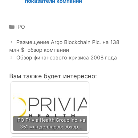
показатели компании
Р
IPO
Н
у
а
б
Размещение Argo Blockchain Plc. на 138
в
млн $: обзор компании
р
и
и
Обзор финансового кризиса 2008 года
г
к
а
и
Вам также будет интересно:
ц
и
я
з
а
п
IPO Privia Health Group Inc. на
и
351 млн долларов: обзор…
с