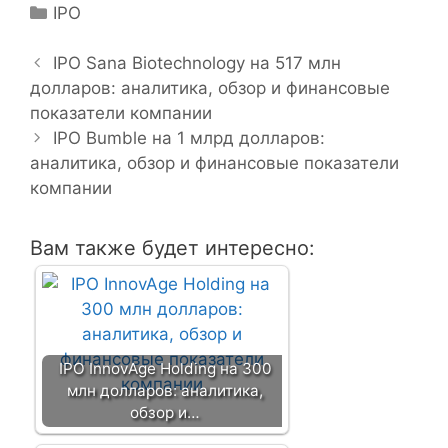
Р
IPO
Н
у
а
б
IPO Sana Biotechnology на 517 млн
в
долларов: аналитика, обзор и финансовые
р
и
показатели компании
и
г
к
IPO Bumble на 1 млрд долларов:
а
аналитика, обзор и финансовые показатели
и
ц
компании
и
я
Вам также будет интересно:
з
а
п
и
с
IPO InnovAge Holding на 300
и
млн долларов: аналитика,
обзор и…