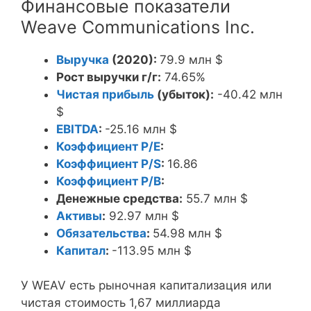
Финансовые показатели
Weave Communications Inc.
Выручка
(2020):
79.9 млн $
Рост выручки г/г:
74.65%
Чистая прибыль
(убыток):
-40.42 млн
$
EBITDA
:
-25.16 млн $
Коэффициент P/E
:
Коэффициент P/S
:
16.86
Коэффициент P/B
:
Денежные средства:
55.7 млн $
Активы
:
92.97 млн $
Обязательства
:
54.98 млн $
Капитал
:
-113.95 млн $
У WEAV есть рыночная капитализация или
чистая стоимость 1,67 миллиарда