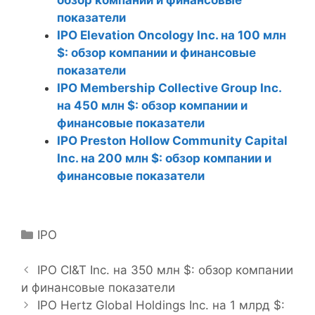
показатели
IPO Elevation Oncology Inc. на 100 млн
$: обзор компании и финансовые
показатели
IPO Membership Collective Group Inc.
на 450 млн $: обзор компании и
финансовые показатели
IPO Preston Hollow Community Capital
Inc. на 200 млн $: обзор компании и
финансовые показатели
Р
IPO
Н
у
а
б
IPO CI&T Inc. на 350 млн $: обзор компании
в
и финансовые показатели
р
и
и
IPO Hertz Global Holdings Inc. на 1 млрд $: