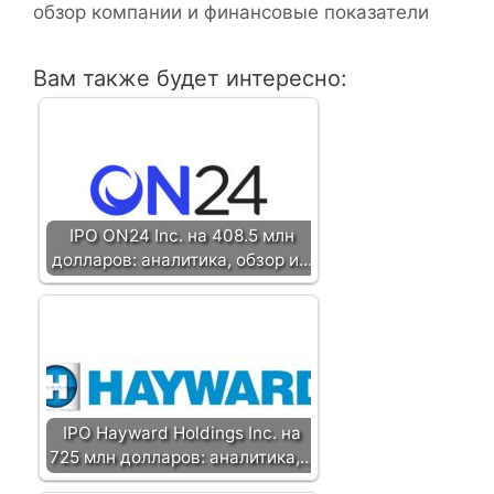
г
обзор компании и финансовые показатели
к
а
и
ц
Вам также будет интересно:
и
я
з
а
п
и
IPO ON24 Inc. на 408.5 млн
с
долларов: аналитика, обзор и…
и
IPO Hayward Holdings Inc. на
725 млн долларов: аналитика,…