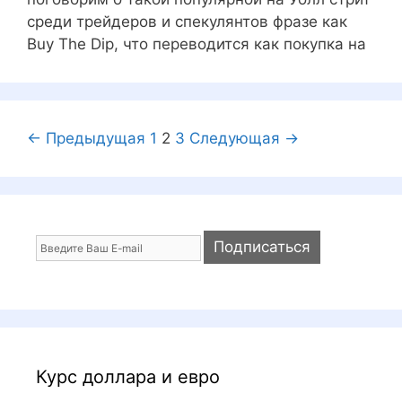
среди трейдеров и спекулянтов фразе как
Buy The Dip, что переводится как покупка на
Н
← Предыдущая
1
2
3
Следующая →
а
в
и
г
а
ц
и
я
з
а
Курс доллара и евро
п