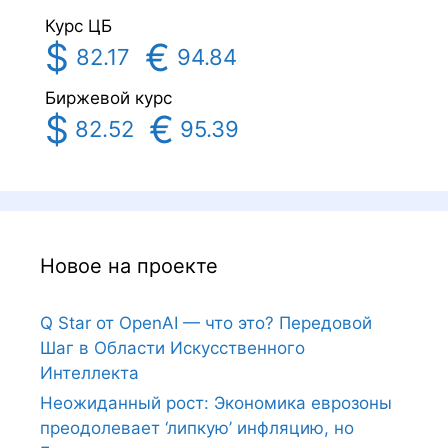
и
Курс ЦБ
с
$
€
82.17
94.84
и
Биржевой курс
$
€
82.52
95.39
Новое на проекте
Q Star от OpenAI — что это? Передовой
Шаг в Области Искусственного
Интеллекта
Неожиданный рост: Экономика еврозоны
преодолевает ‘липкую’ инфляцию, но